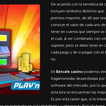
De acuerdo con la temática de c
incluyen símbolos distintos que,
premios mayores, de allí que se
conocer el valor de cada uno d
tener en cuenta que siempre se 
el cual, al ser combinado con ot
superior, pero se debe tener en
cada juego y de si juegas con el
no.
En
Betsafe casino
podemos enco
tragamonedas desarrolladas por
software del mercado, por lo qu
esta lista se encuentren las me
Es por esta razón que, si te int
es en registrarte en esta plataforma y obtener tu Betsafe bono 