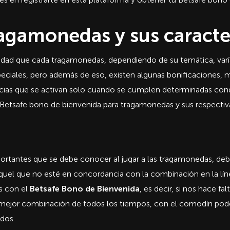
agamonedas y sus caracter
dad que cada tragamonedas, dependiendo de su temática, var
eciales, pero además de eso, existen algunas bonificaciones, 
cias que se activan solo cuando se cumplen determinadas condi
Betsafe bono de bienvenida para tragamonedas y sus respectiva
rtantes que se debe conocer al jugar a las tragamonedas, debi
uel que no esté en concordancia con la combinación en la lín
s con el
Betsafe Bono de Bienvenida
, es decir, si nos hace fa
 mejor combinación de todos los tiempos, con el comodín po
dos.