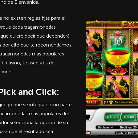
ono de Bienvenida.
 no existen reglas fijas para el
porque cada tragamonedas
o que quiere decir que dependerá
 es por ello que te recomendamos
 tragamonedas más populares
fe casino, te asegures de
ciones.
Pick and Click:
i juego que se integra como parte
 tragamonedas más populares del
ador selecciona la opción de su
ara que el resultado sea