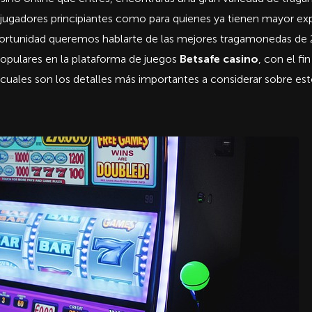
 jugadores principiantes como para quienes ya tienen mayor ex
oportunidad queremos hablarte de las mejores tragamonedas de 
opulares en la plataforma de juegos
Betsafe casino
, con el fi
cuales son los detalles más importantes a considerar sobre es