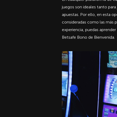
juegos son ideales tanto para
apuestas. Por ello, en esta 
consideradas como las más p
experiencia, puedas aprender 
Betsafe Bono de Bienvenida.