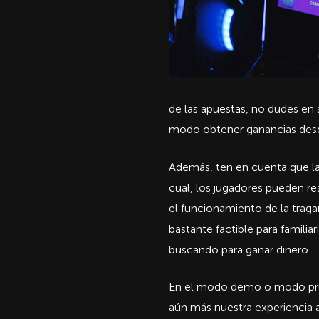
de las apuestas, no dudes en
modo obtener ganancias desd
Además, ten en cuenta que l
cual, los jugadores pueden rea
el funcionamiento de la trag
bastante factible para familia
buscando para ganar dinero.
En el modo demo o modo prueb
aún más nuestra experiencia 