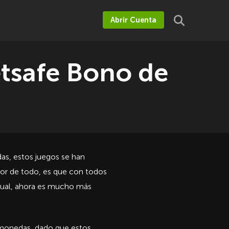
Abrir Cuenta
tsafe Bono de
s, estos juegos se han
jor de todo, es que con todos
rtual, ahora es mucho más
gamonedas, dado que estos