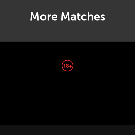
More Matches