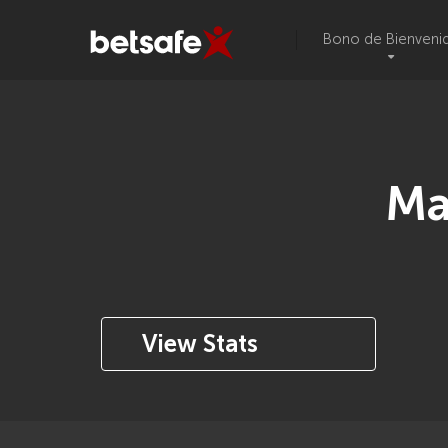
Bono de Bienveni
Ma
View Stats