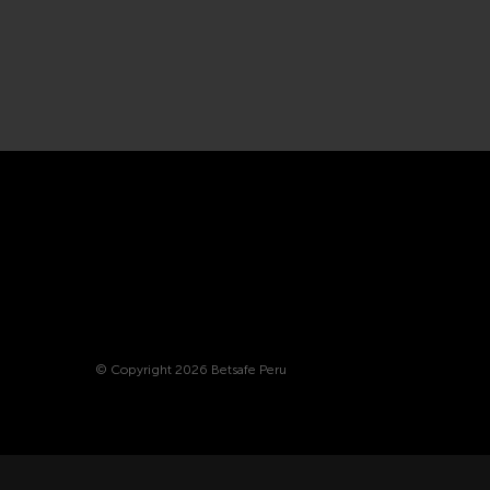
© Copyright 2026 Betsafe Peru