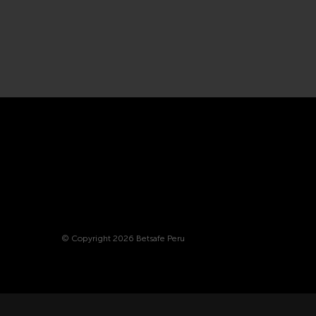
© Copyright 2026 Betsafe Peru