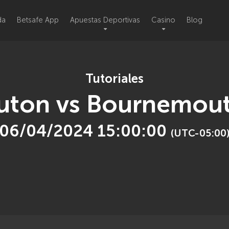
da
Betsafe App
Apuestas Deportivas
Casino
Blog
Tutoriales
uton vs Bournemou
06/04/2024 15:00:00
(UTC-05:00