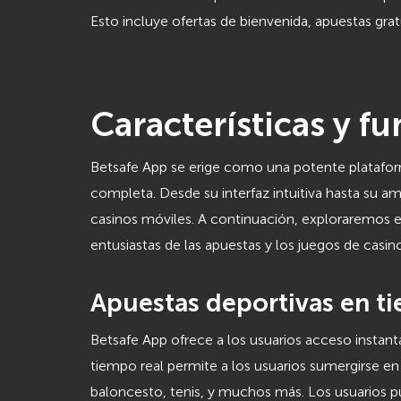
Esto incluye ofertas de bienvenida, apuestas gr
Características y f
Betsafe App se erige como una potente platafor
completa. Desde su interfaz intuitiva hasta su a
casinos móviles. A continuación, exploraremos en
entusiastas de las apuestas y los juegos de casino
Apuestas deportivas en t
Betsafe App ofrece a los usuarios acceso instan
tiempo real permite a los usuarios sumergirse en
baloncesto, tenis, y muchos más. Los usuarios pue