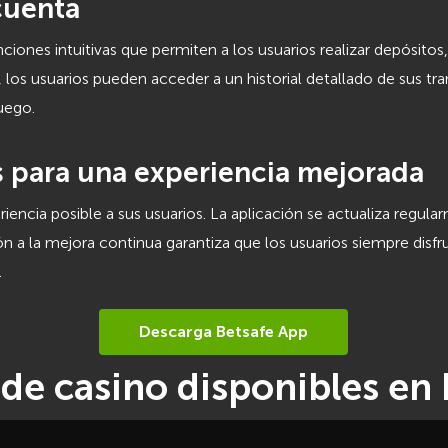
cuenta
ciones intuitivas que permiten a los usuarios realizar depósitos,
los usuarios pueden acceder a un historial detallado de sus tr
uego.
s para una experiencia mejorada
ncia posible a sus usuarios. La aplicación se actualiza regular
ón a la mejora continua garantiza que los usuarios siempre disfru
.
Descarga Betsafe App
de casino disponibles en