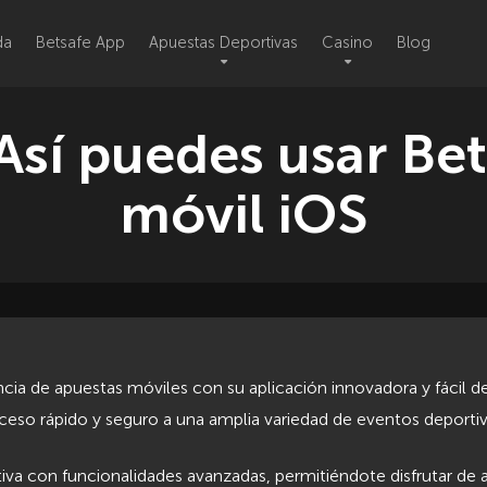
da
Betsafe App
Apuestas Deportivas
Casino
Blog
Así puedes usar Be
móvil iOS
encia de apuestas móviles con su aplicación innovadora y fácil d
eso rápido y seguro a una amplia variedad de eventos deportiv
tiva con funcionalidades avanzadas, permitiéndote disfrutar de 