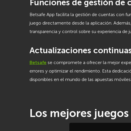
Funciones de gestión de 
Betsafe App facilita la gestión de cuentas con fun
juego directamente desde la aplicación. Además, 
transparencia y control sobre su experiencia de j
Actualizaciones continua
Betsafe
se compromete a ofrecer la mejor experie
errores y optimizar el rendimiento. Esta dedicaci
disponibles en el mundo de las apuestas móviles
Los mejores juegos 