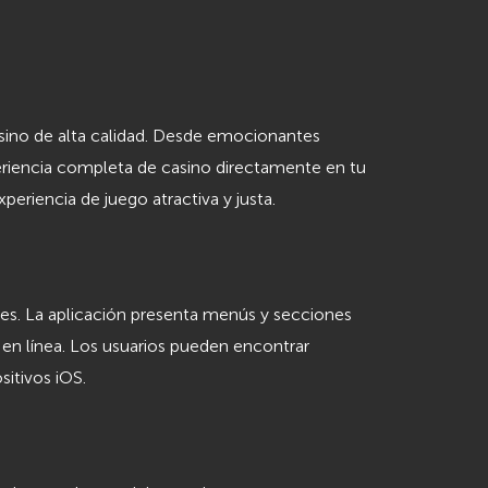
casino de alta calidad. Desde emocionantes
eriencia completa de casino directamente en tu
periencia de juego atractiva y justa.
eces. La aplicación presenta menús y secciones
 en línea. Los usuarios pueden encontrar
sitivos iOS.