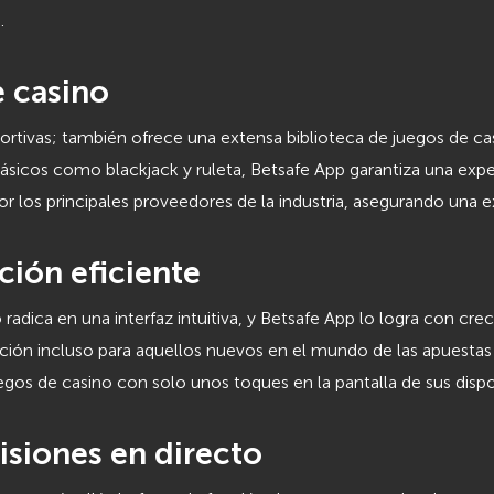
.
 casino
eportivas; también ofrece una extensa biblioteca de juegos de 
ásicos como blackjack y ruleta, Betsafe App garantiza una exp
r los principales proveedores de la industria, asegurando una ex
ación eficiente
radica en una interfaz intuitiva, y Betsafe App lo logra con cr
ación incluso para aquellos nuevos en el mundo de las apuestas
egos de casino con solo unos toques en la pantalla de sus dispo
isiones en directo