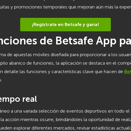
atuitas y promociones temporales que mejoran aún más la exper
¡Regístrate en Betsafe y gana!
unciones de Betsafe App p
ma de apuestas móviles diseñada para proporcionar a los usuar
mplio abanico de funciones, la aplicación se destaca en el comp
 detalle las funciones y características clave que hacen de
Be
.
iempo real
táneo a una variada selección de eventos deportivos en todo e
 la acción mientras ocurre, brindándoles la oportunidad de rea
den explorar diferentes mercados, revisar estadísticas actualiz