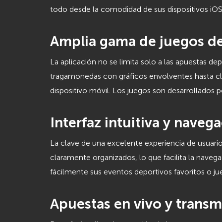
todo desde la comodidad de sus dispositivos iOS
Amplia gama de juegos de
La aplicación no se limita solo a las apuestas d
tragamonedas con gráficos envolventes hasta cl
dispositivo móvil. Los juegos son desarrollados po
Interfaz intuitiva y naveg
La clave de una excelente experiencia de usuario 
claramente organizados, lo que facilita la naveg
fácilmente sus eventos deportivos favoritos o ju
Apuestas en vivo y transm