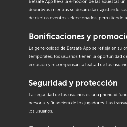
Betsafe App lleva la emoción de las apuestas un 
deportivos mientras se desarrollan, ajustando su
de ciertos eventos seleccionados, permitiendo a l
Bonificaciones y promoci
La generosidad de Betsafe App se refleja en su 
temporales, los usuarios tienen la oportunidad d
emoción y recompensan la lealtad de los usuario
Seguridad y protección
La seguridad de los usuarios es una prioridad fun
personal y financiera de los jugadores. Las trans
los usuarios.