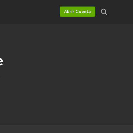
Abrir Cuenta
e
)