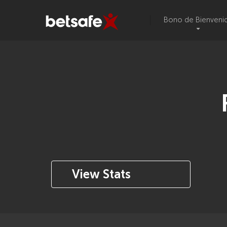
Bono de Bienveni
View Stats