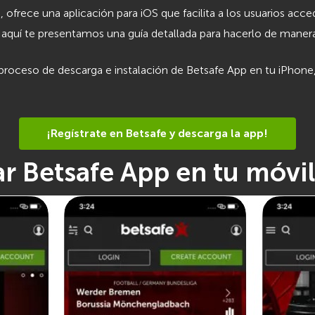
ofrece una aplicación para iOS que facilita a los usuarios accede
 aquí te presentamos una guía detallada para hacerlo de manera
 proceso de descarga e instalación de Betsafe App en tu iPhone
¡Regístrate en Betsafe y descarga la app!
r Betsafe App en tu móvil