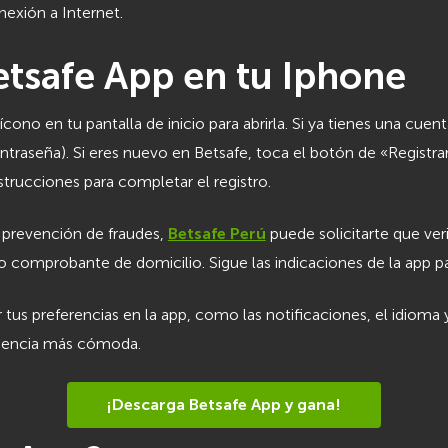
nexión a Internet.
tsafe App en tu Iphone
ícono en tu pantalla de inicio para abrirla. Si ya tienes una cuen
ntraseña). Si eres nuevo en Betsafe, toca el botón de «Registr
strucciones para completar el registro.
y prevención de fraudes,
Betsafe Perú
puede solicitarte que veri
 comprobante de domicilio. Sigue las indicaciones de la app p
 tus preferencias en la app, como las notificaciones, el idioma 
riencia más cómoda.
¡Descarga Betsafe App y gana!