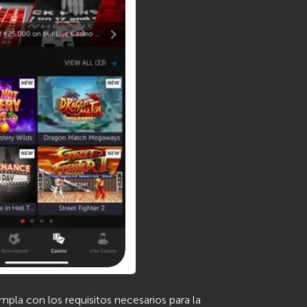
pla con los requisitos necesarios para la