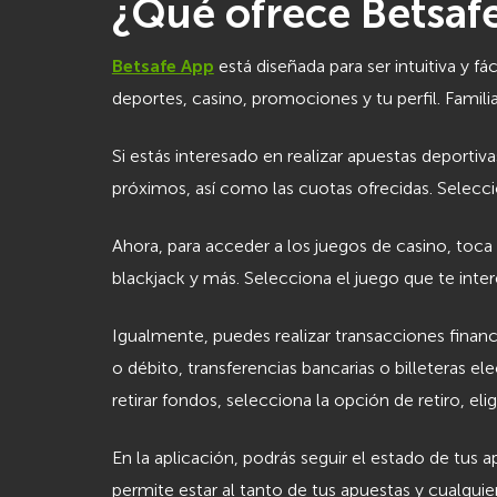
¿Qué ofrece Betsaf
Betsafe App
está diseñada para ser intuitiva y f
deportes, casino, promociones y tu perfil. Famili
Si estás interesado en realizar apuestas deportiv
próximos, así como las cuotas ofrecidas. Selecci
Ahora, para acceder a los juegos de casino, toca
blackjack y más. Selecciona el juego que te inter
Igualmente, puedes realizar transacciones financ
o débito, transferencias bancarias o billeteras el
retirar fondos, selecciona la opción de retiro, e
En la aplicación, podrás seguir el estado de tus 
permite estar al tanto de tus apuestas y cualquie