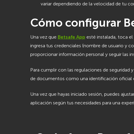
variar dependiendo de la velocidad de tu co
Cómo configurar Be
Una vez que
Betsafe App
esté instalada, toca el 
ingresa tus credenciales (nombre de usuario y co
proporcionar información personal y seguir las in
Para cumplir con las regulaciones de seguridad 
de documentos como una identificación oficial o
Una vez que hayas iniciado sesión, puedes ajustar
aplicación según tus necesidades para una expe