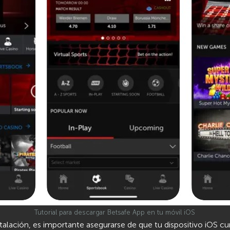
Tutorial para descargar Betsafe App en tu móvil iOS
lación, es importante asegurarse de que tu dispositivo iOS cum