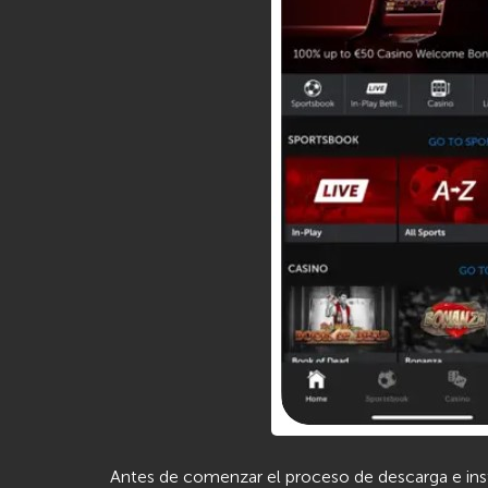
Antes de comenzar el proceso de descarga e insta