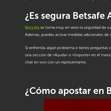
¿Es segura Betsafe 
Betsafe
se toma muy en serio la seguridad de sus
Además, puedes activar medidas adicionales de s
Si enfrentas algún problema o tienes preguntas s
una sección de «Ayuda» o «Soporte» en el menú pr
chat en vivo con un representante.
¿Cómo apostar en B