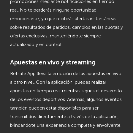
promociones mediante notificaciones en tiempo
real. No te perderás ninguna oportunidad
emocionante, ya que recibirás alertas instantáneas
sobre resultados de partidos, cambios en las cuotas y
ofertas exclusivas, manteniéndote siempre
actualizado y en control.
Apuestas en vivo y streaming
Betsafe App lleva la emoción de las apuestas en vivo
a otro nivel. Con la aplicación, puedes realizar
apuestas en tiempo real mientras sigues el desarrollo
de los eventos deportivos. Además, algunos eventos
también pueden estar disponibles para ser
transmitidos directamente a través de la aplicación,
brindándote una experiencia completa y envolvente.