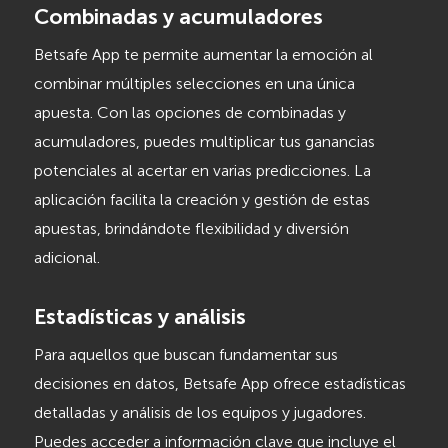
Combinadas y acumuladores
Betsafe App te permite aumentar la emoción al
combinar múltiples selecciones en una única
apuesta. Con las opciones de combinadas y
acumuladores, puedes multiplicar tus ganancias
potenciales al acertar en varias predicciones. La
aplicación facilita la creación y gestión de estas
apuestas, brindándote flexibilidad y diversión
adicional.
Estadísticas y análisis
Para aquellos que buscan fundamentar sus
decisiones en datos, Betsafe App ofrece estadísticas
detalladas y análisis de los equipos y jugadores.
Puedes acceder a información clave que incluye el