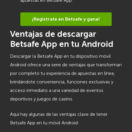
apuestas en Betsafe App.
¡Regístrate en Betsafe y gana!
Ventajas de descargar
Betsafe App en tu Android
Descargar la Betsafe App en tu dispositivo móvil
Android ofrece una serie de ventajas que transforman
por completo tu experiencia de apuestas en línea,
brindándote conveniencia, funciones exclusivas y
acceso inmediato a una variedad de eventos
deportivos y juegos de casino.
Aquí hay algunas de las ventajas clave de tener
Betsafe App en tu móvil Android: