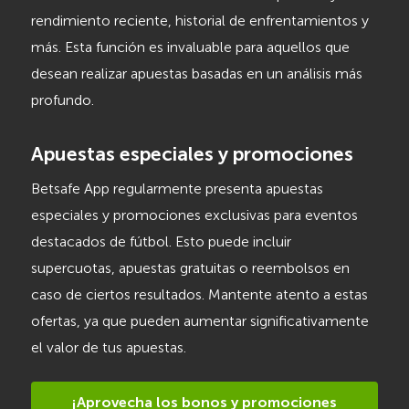
rendimiento reciente, historial de enfrentamientos y
más. Esta función es invaluable para aquellos que
desean realizar apuestas basadas en un análisis más
profundo.
Apuestas especiales y promociones
Betsafe App regularmente presenta apuestas
especiales y promociones exclusivas para eventos
destacados de fútbol. Esto puede incluir
supercuotas, apuestas gratuitas o reembolsos en
caso de ciertos resultados. Mantente atento a estas
ofertas, ya que pueden aumentar significativamente
el valor de tus apuestas.
¡Aprovecha los bonos y promociones