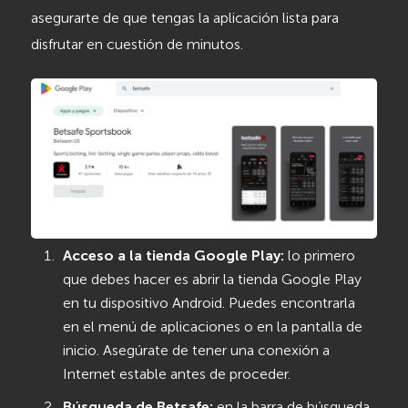
asegurarte de que tengas la aplicación lista para
disfrutar en cuestión de minutos.
Acceso a la tienda Google Play:
lo primero
que debes hacer es abrir la tienda Google Play
en tu dispositivo Android. Puedes encontrarla
en el menú de aplicaciones o en la pantalla de
inicio. Asegúrate de tener una conexión a
Internet estable antes de proceder.
Búsqueda de Betsafe:
en la barra de búsqueda