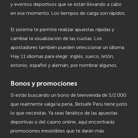
y eventos deportivos que se están llevando a cabo
en ese momento. Los tiempos de carga son rápidos.
El sistema te permite realizar apuestas rápidas y
cambiar la visualización de las cuotas. Los
apostadores también pueden seleccionar un idioma.
Hay 11 idiomas para elegir: inglés, sueco, letón,
estonio, español y alemán, por nombrar algunos.
Bonos y promociones
Si estás buscando un bono de bienvenida de S/2.000
que realmente valga la pena, Betsafe Perú tiene justo
lo que necesitas. Ya seas fanático de las apuestas
deportivas o del casino online, aquí encontrarás
promociones irresistibles que te darán más