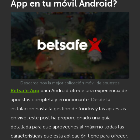
App en tu móvil Android?
Descarga hoy la mejor aplicación móvil de apuestas
Betsafe App
para Android ofrece una experiencia de
apuestas completa y emocionante. Desde la
instalación hasta la gestión de fondos y las apuestas
en vivo, este post ha proporcionado una guía
detallada para que aproveches al máximo todas las
características que esta aplicación tiene para ofrecer.