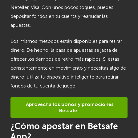
Neteller, Visa. Con unos pocos toques, puedes
depositar fondos en tu cuenta y reanudar las
apuestas.
Los mismos métodos están disponibles para retirar
dinero. De hecho, la casa de apuestas se jacta de
ofrecer los tiempos de retiro más rápidos. Si estás
constantemente en movimiento y necesitas algo de
dinero, utiliza tu dispositivo inteligente para retirar
fondos de tu cuenta de juego.
¡Aprovecha los bonos y promociones
Betsafe!
¿Cómo apostar en Betsafe
App?