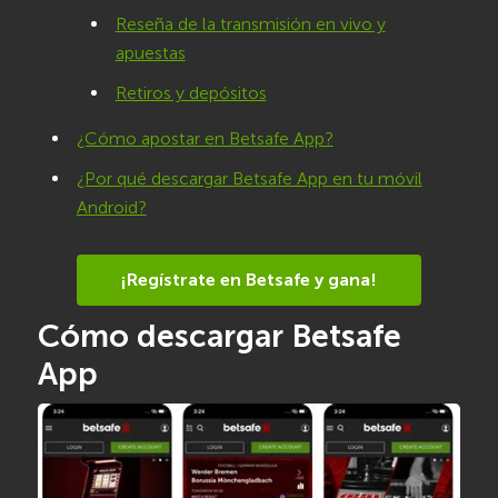
Reseña de la transmisión en vivo y
apuestas
Retiros y depósitos
¿Cómo apostar en Betsafe App?
¿Por qué descargar Betsafe App en tu móvil
Android?
¡Regístrate en Betsafe y gana!
Cómo descargar Betsafe
App