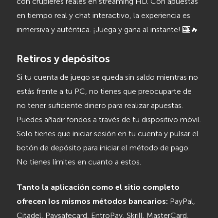
con crupieres reales en streaming HD. Con apuestas
en tiempo real y chat interactivo, la experiencia es
inmersiva y auténtica. ¡Juega y gana al instante! 🎰🔥
Retiros y depósitos
Si tu cuenta de juego se queda sin saldo mientras no
estás frente a tu PC, no tienes que preocuparte de
no tener suficiente dinero para realizar apuestas.
Puedes añadir fondos a través de tu dispositivo móvil.
Solo tienes que iniciar sesión en tu cuenta y pulsar el
botón de depósito para iniciar el método de pago.
No tienes límites en cuanto a estos.
Tanto la aplicación como el sitio completo
ofrecen los mismos métodos bancarios:
PayPal,
Citadel, Paysafecard, EntroPay, Skrill, MasterCard,