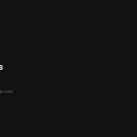
s
as con