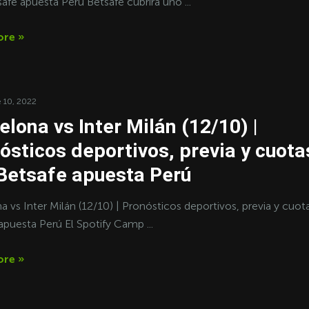
afe apuesta Perú Betsafe cubrirá uno ...
ore »
 10, 2022
elona vs Inter Milán (12/10) |
ósticos deportivos, previa y cuota
Betsafe apuesta Perú
a vs Inter Milán (12/10) | Pronósticos deportivos, previa y cuot
apuesta Perú El Spotify Camp ...
ore »