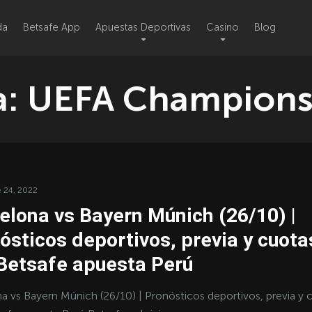
da
Betsafe App
Apuestas Deportivas
Casino
Blog
a:
UEFA Champions
 24, 2022
elona vs Bayern Múnich (26/10) |
ósticos deportivos, previa y cuota
Betsafe apuesta Perú
a vs Bayern Múnich (26/10) | Pronósticos deportivos, previa y 