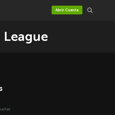
Abrir Cuenta
 League
s
cuotas