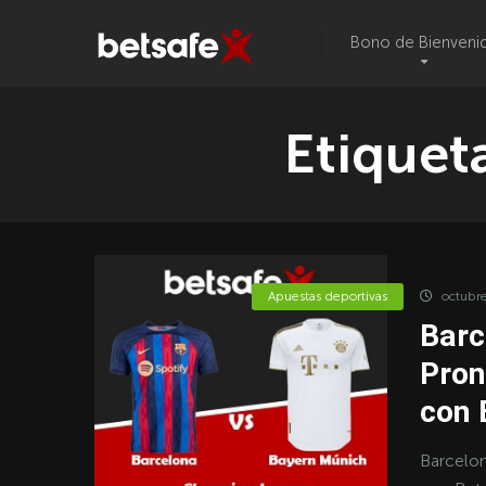
Bono de Bienveni
Etiquet
Apuestas deportivas
octubre
Barc
Pron
con 
Barcelon