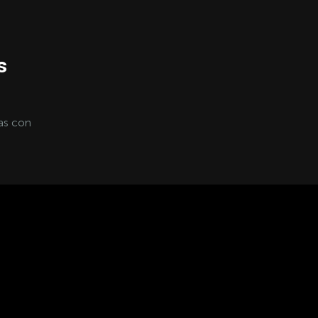
s
tas con