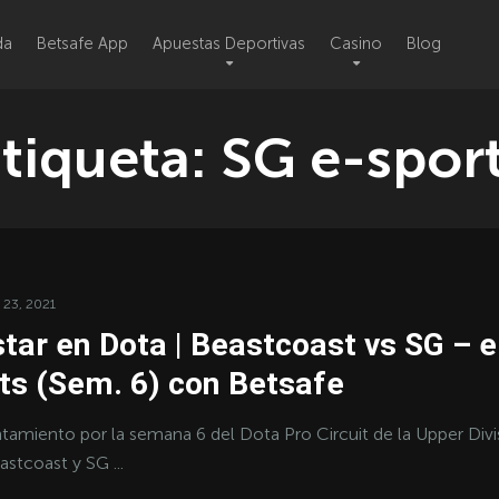
da
Betsafe App
Apuestas Deportivas
Casino
Blog
tiqueta:
SG e-spor
 23, 2021
tar en Dota | Beastcoast vs SG – e
ts (Sem. 6) con Betsafe
ntamiento por la semana 6 del Dota Pro Circuit de la Upper Divi
astcoast y SG ...