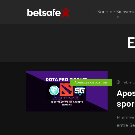
Bono de Bienveni
E
Apuestas deportivas
febrero
Apos
spor
El enfre
entre Be