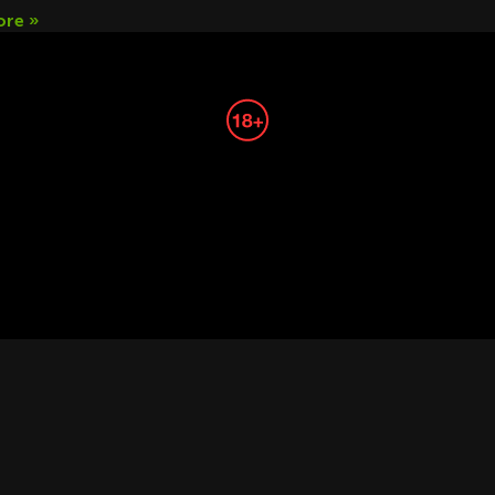
ore »