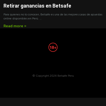
Retirar ganancias en Betsafe
Para quienes no lo conocen, Betsafe es una de las mejores casas de apuestas
online disponibles en Perú. ...
Read more »
© Copyright 2026 Betsafe Peru