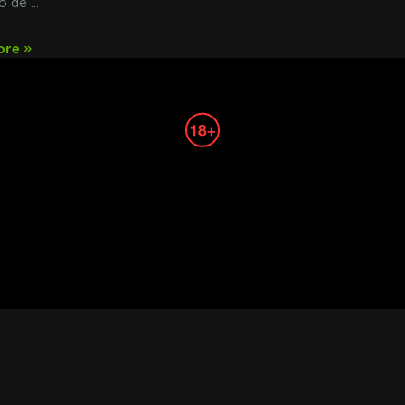
 de ...
ore »