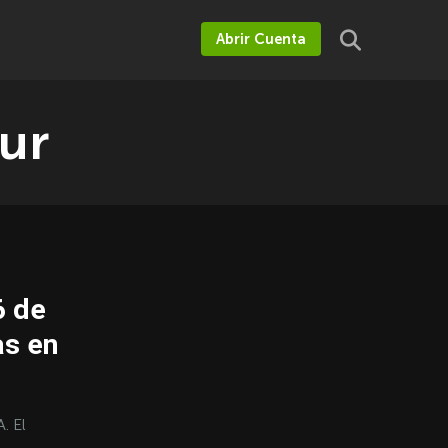
Abrir Cuenta
ur
6 de
as en
. El