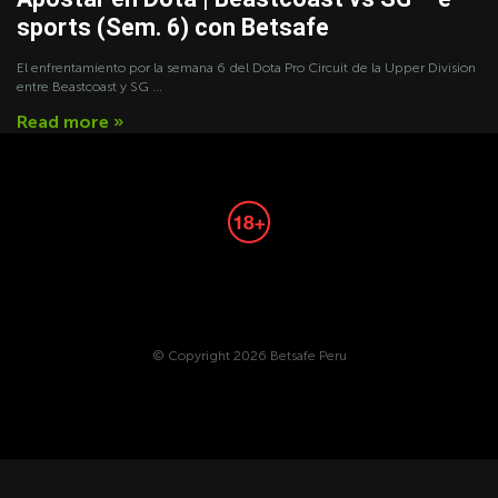
sports (Sem. 6) con Betsafe
El enfrentamiento por la semana 6 del Dota Pro Circuit de la Upper Division
entre Beastcoast y SG ...
Read more »
© Copyright 2026 Betsafe Peru