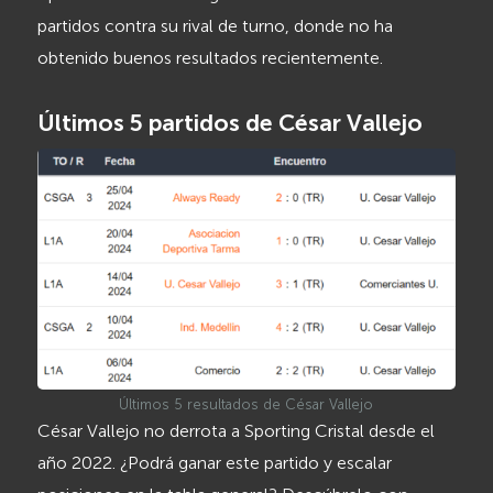
partidos contra su rival de turno, donde no ha
obtenido buenos resultados recientemente.
Últimos 5 partidos de César Vallejo
Últimos 5 resultados de César Vallejo
César Vallejo no derrota a Sporting Cristal desde el
año 2022. ¿Podrá ganar este partido y escalar