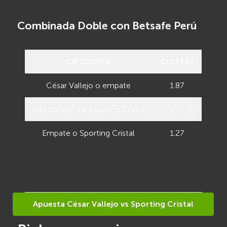
Combinada Doble con Betsafe
Perú
OPCIONES
CUOTAS
César Vallejo o empate
1.87
César Vallejo o Sporting Cristal
1.24
Empate o Sporting Cristal
1.27
Apuesta César Vallejo vs Sporting Cristal