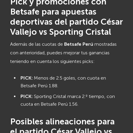
Pick y promociones con
Betsafe para apuestas
deportivas del partido
César
Vallejo vs Sporting Cristal
Además de las cuotas de
Betsafe Perú
mostradas
con anterioridad, puedes mejorar tus ganancias
teniendo en cuenta los siguientes picks:
PICK:
Menos de 2.5 goles, con cuota en
Betsafe Perú 1.88.
PICK:
Sporting Cristal marca 2.º tiempo, con
cuota en Betsafe Perú 1.56.
Posibles alineaciones para
el partido
César Vallejo vs