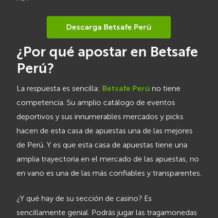
Descarga Betsafe Perú
¿Por qué apostar en Betsafe
Perú?
La respuesta es sencilla:
Betsafe Perú
no tiene
competencia. Su amplio catálogo de eventos
deportivos y sus innumerables mercados y picks
hacen de esta casa de apuestas una de las mejores
de Perú. Y es que esta casa de apuestas tiene una
amplia trayectoria en el mercado de las apuestas, no
en vano es una de las más confiables y transparentes.
¿Y qué hay de su sección de casino? Es
sencillamente genial. Podrás jugar las tragamonedas