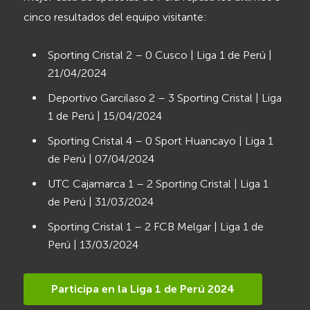
cinco resultados del equipo visitante:
Sporting Cristal 2 – 0 Cusco | Liga 1 de Perú |
21/04/2024
Deportivo Garcilaso 2 – 3 Sporting Cristal | Liga
1 de Perú | 15/04/2024
Sporting Cristal 4 – 0 Sport Huancayo | Liga 1
de Perú | 07/04/2024
UTC Cajamarca 1 – 2 Sporting Cristal | Liga 1
de Perú | 31/03/2024
Sporting Cristal 1 – 2 FCB Melgar | Liga 1 de
Perú | 13/03/2024
Participa en la Liga 1 de Perú 2024