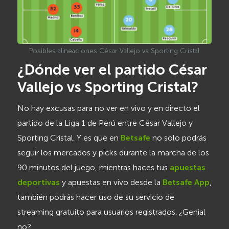
Posibles alineaciones César Vallejo vs Sporting Cristal
¿Dónde ver el partido
César
Vallejo vs Sporting Cristal
?
No hay excusas para no ver en vivo y en directo el
partido de la Liga 1 de Perú entre César Vallejo y
Sporting Cristal. Y es que en
Betsafe
no solo podrás
seguir los mercados y picks durante la marcha de los
90 minutos del juego, mientras haces tus
apuestas
deportivas
y apuestas en vivo desde la
Betsafe App
,
también podrás hacer uso de su servicio de
streaming gratuito para usuarios registrados. ¿Genial
no?