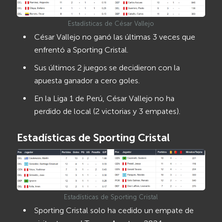
Estadísticas de César Vallejo
César Vallejo no ganó las últimas 3 veces que
enfrentó a Sporting Cristal.
Sus últimos 2 juegos se decidieron con la
apuesta ganador a cero goles.
En la Liga 1 de Perú, César Vallejo no ha
perdido de local (2 victorias y 3 empates).
Estadísticas de
Sporting Cristal
Estadísticas de Sporting Cristal
Sporting Cristal solo ha cedido un empate de