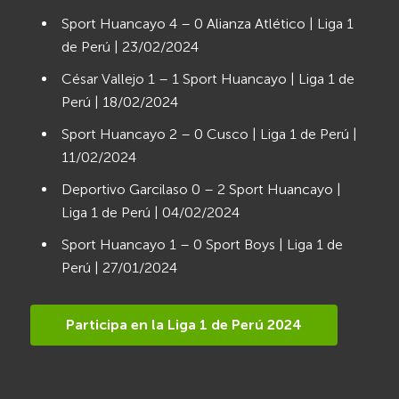
Sport Huancayo 4 – 0 Alianza Atlético | Liga 1
de Perú | 23/02/2024
César Vallejo 1 – 1 Sport Huancayo | Liga 1 de
Perú | 18/02/2024
Sport Huancayo 2 – 0 Cusco | Liga 1 de Perú |
11/02/2024
Deportivo Garcilaso 0 – 2 Sport Huancayo |
Liga 1 de Perú | 04/02/2024
Sport Huancayo 1 – 0 Sport Boys | Liga 1 de
Perú | 27/01/2024
Participa en la Liga 1 de Perú 2024