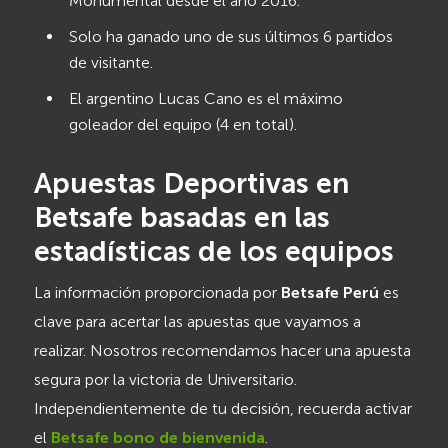
Monumental desde el año 2016.
Solo ha ganado uno de sus últimos 6 partidos
de visitante.
El argentino Lucas Cano es el máximo
goleador del equipo (4 en total).
Apuestas Deportivas en
Betsafe basadas en las
estadísticas de los equipos
La información proporcionada por
Betsafe Perú
es
clave para acertar las apuestas que vayamos a
realizar. Nosotros recomendamos hacer una apuesta
segura por la victoria de Universitario.
Independientemente de tu decisión, recuerda activar
el
Betsafe bono de bienvenida
.