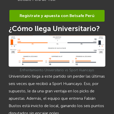
Regístrate y apuesta con Betsafe Perú
¿Cómo llega Universitario?
Enfrentamiento Universitario vs Sport Huancayo
Universitario llega a este partido sin perder las últimas
seis veces que recibió a Sport Huancayo. Eso, por
supuesto, le da una gran ventaja en los picks de
apuestas. Además, el equipo que entrena Fabián
Bustos está invicto de local, ganando los seis puntos
disputados sin encajar goles.