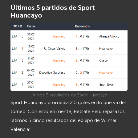
Últimos 5 partidos de Sport
Huancayo
Últimos 5 resultados de Sport Huancayo
Sport Huancayo promedia 2.0 goles en lo que va del
torneo. Con esto en mente, Betsafe Perú repasa los
últimos 5 cinco resultados del equipo de Wilmar
Valencia: