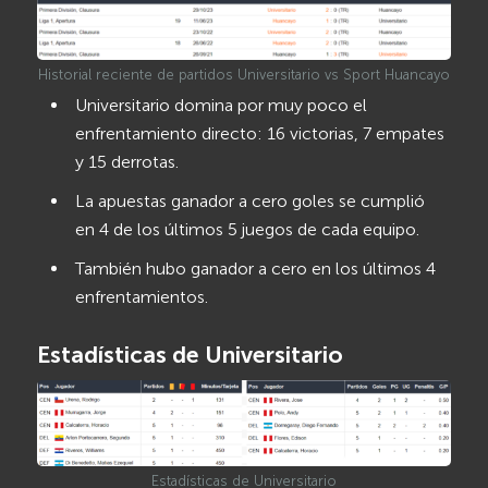
Historial reciente de partidos Universitario vs Sport Huancayo
Universitario domina por muy poco el
enfrentamiento directo: 16 victorias, 7 empates
y 15 derrotas.
La apuestas ganador a cero goles se cumplió
en 4 de los últimos 5 juegos de cada equipo.
También hubo ganador a cero en los últimos 4
enfrentamientos.
Estadísticas de
Universitario
Estadísticas de Universitario