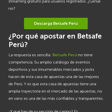
streaming gratuito para usuarios registrados. ¿Genial
no?
Descarga Betsafe Perú
¿Por qué apostar en Betsafe
Perú?
La respuesta es sencilla:
Betsafe Perú
no tiene
competencia. Su amplio catálogo de eventos
deportivos y sus innumerables mercados y picks
hacen de esta casa de apuestas una de las mejores
de Perú. Y es que esta casa de apuestas tiene una
amplia trayectoria en el mercado de las apuestas, no
en vano es una de las más confiables y transparentes.
¿Y qué hay de su sección de casino? Es