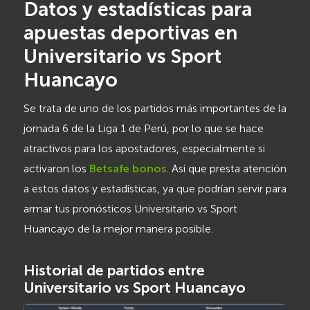
Datos y estadísticas para
apuestas deportivas en
Universitario vs Sport
Huancayo
Se trata de uno de los partidos más importantes de la
jornada 6 de la Liga 1 de Perú, por lo que se hace
atractivos para los apostadores, especialmente si
activaron los
Betsafe bonos
. Así que presta atención
a estos datos y estadísticas, ya que podrían servir para
armar tus pronósticos
Universitario vs Sport
Huancayo de la mejor manera posible.
Historial de partidos entre
Universitario vs Sport Huancayo