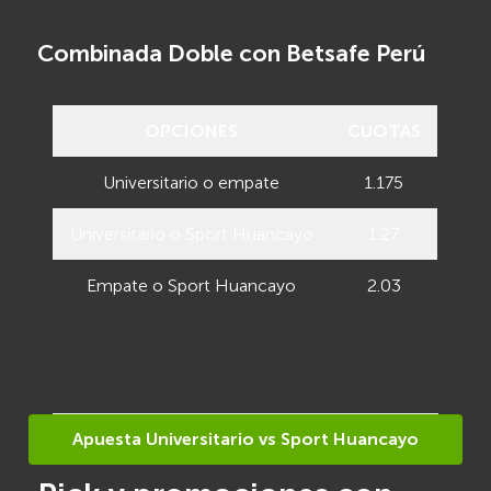
Combinada Doble con Betsafe
Perú
OPCIONES
CUOTAS
Universitario o empate
1.175
Universitario o Sport Huancayo
1.27
Empate o Sport Huancayo
2.03
Apuesta Universitario vs Sport Huancayo