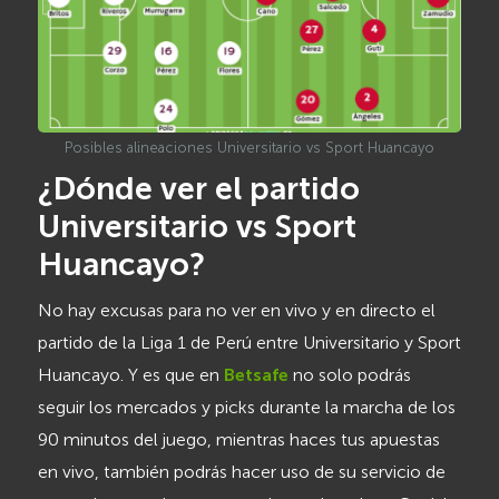
Posibles alineaciones Universitario vs Sport Huancayo
¿Dónde ver el partido
Universitario vs Sport
Huancayo
?
No hay excusas para no ver en vivo y en directo el
partido de la Liga 1 de Perú entre Universitario y Sport
Huancayo. Y es que en
Betsafe
no solo podrás
seguir los mercados y picks durante la marcha de los
90 minutos del juego, mientras haces tus apuestas
en vivo, también podrás hacer uso de su servicio de