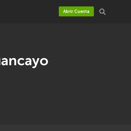
Abrir Cuenta
Huancayo