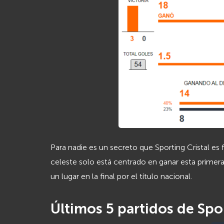
Para nadie es un secreto que Sporting Cristal es 
celeste solo está centrado en ganar esta primer
un lugar en la final por el título nacional.
Últimos 5 partidos de Spor