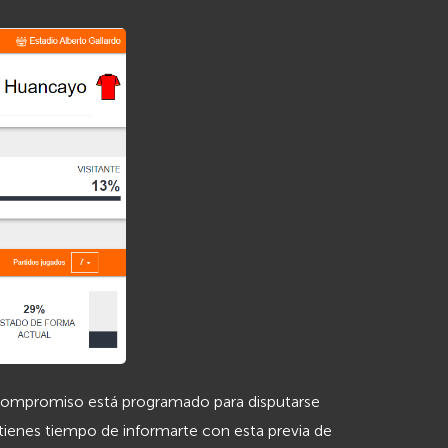
El compromiso está programado para disputarse
a tienes tiempo de informarte con esta previa de