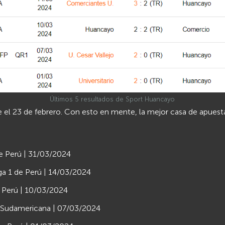
Últimos 5 resultados de Sport Huancayo
 el 23 de febrero. Con esto en mente, la mejor casa de apuesta
e Perú | 31/03/2024
ga 1 de Perú | 14/03/2024
 Perú | 10/03/2024
a Sudamericana | 07/03/2024