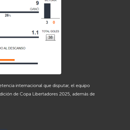
etencia internacional que disputar, el equipo
 edición de Copa Libertadores 2025, además de