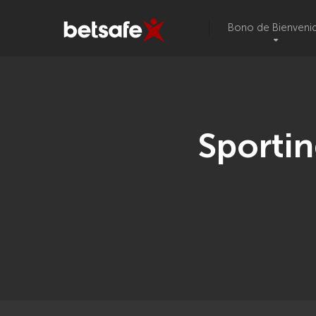
Bono de Bienveni
Sportin