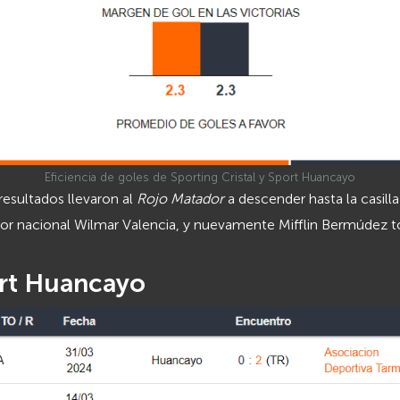
Eficiencia de goles de Sporting Cristal y Sport Huancayo
resultados llevaron al
Rojo Matador
a descender hasta la casill
ador nacional Wilmar Valencia, y nuevamente Mifflin Bermúdez t
ort Huancayo