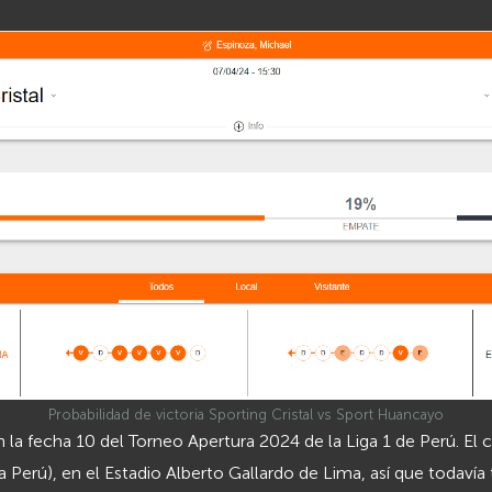
Probabilidad de victoria Sporting Cristal vs Sport Huancayo
en la fecha 10 del Torneo Apertura 2024 de la Liga 1 de Perú. 
ora Perú), en el Estadio Alberto Gallardo de Lima, así que todaví