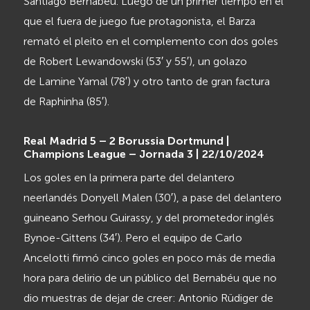
Santiago Bernabéu. Luego de un primer tiempo en el
que el fuera de juego fue protagonista, el Barza
remató el pleito en el complemento con dos goles
de Robert Lewandowski (53′ y 55′), un golazo
de Lamine Yamal (78′) y otro tanto de gran factura
de Raphinha (85′).
Real Madrid 5 – 2 Borussia Dortmund |
Champions League – Jornada 3 | 22/10/2024
Los goles en la primera parte del delantero
neerlandés Donyell Malen (30′), a pase del delantero
guineano Serhou Guirassy, y del prometedor inglés
Bynoe-Gittens (34′). Pero el equipo de Carlo
Ancelotti firmó cinco goles en poco más de media
hora para delirio de un público del Bernabéu que no
dio muestras de dejar de creer: Antonio Rüdiger de