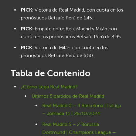
PICK:
Victoria de Real Madrid, con cuota en los
pronósticos Betsafe Perú de 1.45.
PICK:
Empate entre Real Madrid y Milán con
cuota en los pronósticos Betsafe Perú de 4.95.
PICK:
Victoria de Milán con cuota en los
pronósticos Betsafe Perú de 6.50.
Tabla de Contenido
¿Cómo llega Real Madrid?
Últimos 5 partidos de Real Madrid
Real Madrid 0 – 4 Barcelona | LaLiga
– Jornada 11 | 26/10/2024
Real Madrid 5 – 2 Borussia
Dortmund | Champions League –