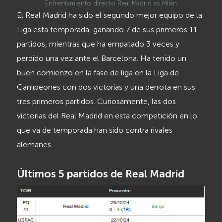
Enfrentamiento directo Real Madrid vs Milán
El Real Madrid ha sido el segundo mejor equipo de la
Liga esta temporada, ganando 7 de sus primeros 11
partidos, mientras que ha empatado 3 veces y
perdido una vez ante el Barcelona. Ha tenido un
buen comienzo en la fase de liga en la Liga de
Campeones con dos victorias y una derrota en sus
tres primeros partidos. Curiosamente, las dos
victorias del Real Madrid en esta competición en lo
que va de temporada han sido contra rivales
alemanes.
Últimos 5 partidos de Real Madrid