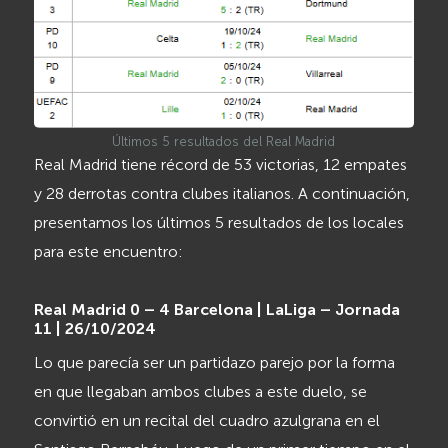
Últimos 5 resultados del Real Madrid
Real Madrid tiene récord de 53 victorias, 12 empates
y 28 derrotas contra clubes italianos. A continuación,
presentamos los últimos 5 resultados de los locales
para este encuentro:
Real Madrid 0 – 4 Barcelona | LaLiga – Jornada
11 | 26/10/2024
Lo que parecía ser un partidazo parejo por la forma
en que llegaban ambos clubes a este duelo, se
convirtió en un recital del cuadro azulgrana en el