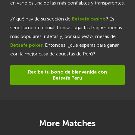
en vano es una de las más confiables y transparentes.
¿Y qué hay de su sección de
Betsafe casino
? Es
sencillamente genial. Podrás jugar las tragamonedas
más populares, ruletas y, por supuesto, mesas de
Betsafe póker
. Entonces, ¿qué esperas para ganar
con la mejor casa de apuestas de Perú?
Recibe tu bono de bienvenida con
Betsafe Perú
More Matches