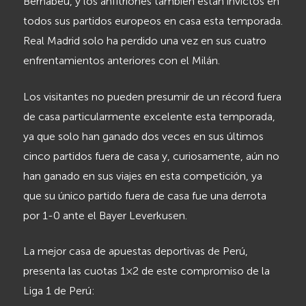
Bernabéu, y los anfitriones también están invictos en
todos sus partidos europeos en casa esta temporada.
Real Madrid solo ha perdido una vez en sus cuatro
enfrentamientos anteriores con el Milán.
Los visitantes no pueden presumir de un récord fuera
de casa particularmente excelente esta temporada,
ya que solo han ganado dos veces en sus últimos
cinco partidos fuera de casa y, curiosamente, aún no
han ganado en sus viajes en esta competición, ya
que su único partido fuera de casa fue una derrota
por 1-0 ante el Bayer Leverkusen.
La mejor casa de apuestas deportivas de Perú,
presenta las cuotas 1×2 de este compromiso de la
Liga 1 de Perú: