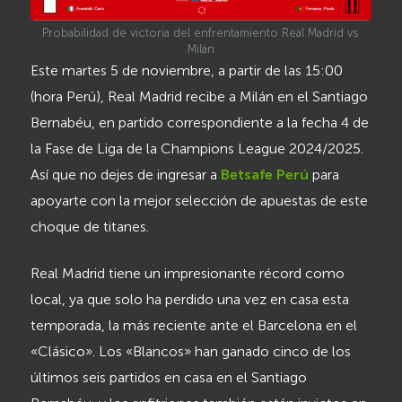
Probabilidad de victoria del enfrentamiento Real Madrid vs
Milán
Este martes 5 de noviembre, a partir de las 15:00
(hora Perú), Real Madrid recibe a Milán en el Santiago
Bernabéu, en partido correspondiente a la fecha 4 de
la Fase de Liga de la Champions League 2024/2025.
Así que no dejes de ingresar a
Betsafe Perú
para
apoyarte con la mejor selección de apuestas de este
choque de titanes.
Real Madrid tiene un impresionante récord como
local, ya que solo ha perdido una vez en casa esta
temporada, la más reciente ante el Barcelona en el
«Clásico». Los «Blancos» han ganado cinco de los
últimos seis partidos en casa en el Santiago