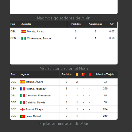
Máximos goleadores de Milán
Más asistencias en el Milán
Tarjetas acumuladas de Milán