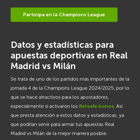
Participa en la Champions League
Datos y estadísticas para
apuestas deportivas en Real
Madrid vs Milán
Se trata de uno de los partidos más importantes de la
jornada 4 de la Champions League 2024/2025, por lo
que se hace atractivos para los apostadores,
especialmente si activaron los
Betsafe bonos
. Así
que presta atención a estos datos y estadísticas, ya
que podrían servir para armar tus apuestas Real
Madrid vs Milán de la mejor manera posible.