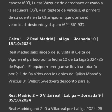
cabeza (60′), Lucas Vázquez de derechazo cruzado a
la escuadra (83′), y un triplete de Vinicius, el primero
de su cuenta en la Champions, que combinó
velocidad, desborde y disparo (62′, 86′, 93′).
Celta 1 – 2 Real Madrid | LaLiga – Jornada 10 |
19/10/2024
Real Madrid salió airoso de su visita al Celta de
Vigo en el partido por la fecha 10 de La Liga 2024-25
de España. El equipo merengue se llevó un triunfo
por 2-1 de Balaídos con los goles de Kylian Mbapé y
Vinícius Jr. (Williot Swedberg descontó para el
Real Madrid 2 – 0 Villarreal | LaLiga – Jornada 9 |
05/10/2024
Real Madrid ganó 2-0 a Villarreal por LaLiga 2024-25