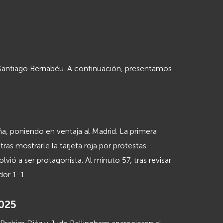
 Santiago Bernabéu. A continuación, presentamos
a, poniendo en ventaja al Madrid. La primera
ras mostrarle la tarjeta roja por protestas
ió a ser protagonista. Al minuto 57, tras revisar
dor 1-1.
2025