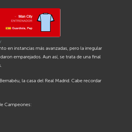
y
 en instancias más avanzadas, pero la irregular
aron emparejados. Aun así, se trata de una final
.
 Bernabéu, la casa del Real Madrid. Cabe recordar
a de Campeones: