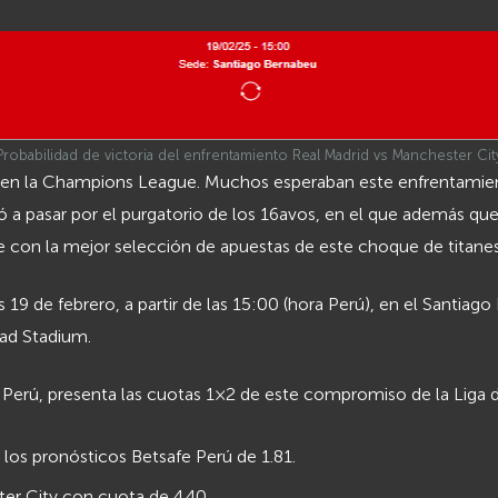
Probabilidad de victoria del enfrentamiento Real Madrid vs Manchester Cit
 en la Champions League. Muchos esperaban este enfrentamiento
 a pasar por el purgatorio de los 16avos, en el que además qued
 con la mejor selección de apuestas de este choque de titanes
9 de febrero, a partir de las 15:00 (hora Perú), en el Santiago
had Stadium.
de Perú, presenta las cuotas 1×2 de este compromiso de la Lig
 los pronósticos Betsafe Perú de 1.81.
er City con cuota de 4.40.