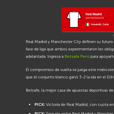
Real Madrid y Manchester City definen su futuro
fase de liga que ambos experimentaron les obligó
adelantada. Ingresa a
Betsafe Perú
para apoyarte
El compromiso de vuelta se juega este miércoles 1
que el conjunto blanco ganó 3-2 la ida en el Eti
Betsafe, la mejor casa de apuestas deportivas 
PICK:
Victoria de Real Madrid, con cuota en
PICK:
Empate entre Real Madrid y Manchest