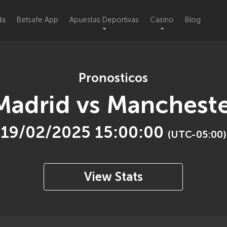
da
Betsafe App
Apuestas Deportivas
Casino
Blog
Pronosticos
Madrid vs Mancheste
19/02/2025 15:00:00
(UTC-05:00)
View Stats