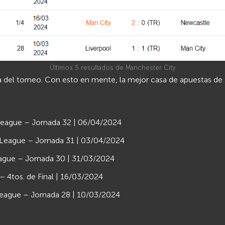
Últimos 5 resultados de Manchester City
 del torneo. Con esto en mente, la mejor casa de apuestas de P
 League – Jornada 32 | 06/04/2024
r League – Jornada 31 | 03/04/2024
eague – Jornada 30 | 31/03/2024
 4tos. de Final | 16/03/2024
 League – Jornada 28 | 10/03/2024