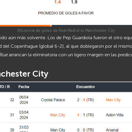
Eficiencia de goles de Real Madrid vs Manchester City
ido aún más solvente. Los de Pep Guardiola fueron el otro equ
ad del Copenhague (global 6-2), al que doblegaron por el mism
Blue
arrancan la eliminatoria con un ligero margen en las predic
chester City