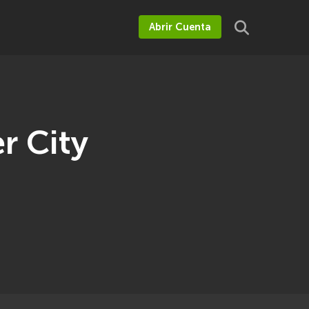
Abrir Cuenta
r City
)