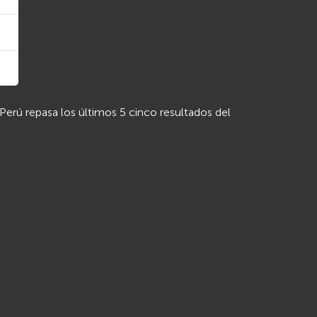
erú repasa los últimos 5 cinco resultados del