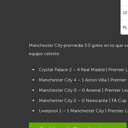
Manchester City promedia 3.0 goles en lo que va
equipo celeste:
Crystal Palace 2 – 4 Real Madrid | Premier
Manchester City 4 – 1 Aston Villa | Premie
Manchester City 0 – 0 Arsenal | Premier L
Manchester City 2 – 0 Newcastle | FA Cup –
Liverpool 1 – 1 Manchester City | Premier