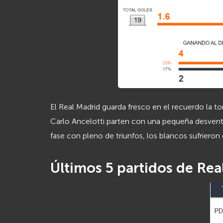
El Real Madrid guarda fresco en el recuerdo la t
Carlo Ancelotti parten con una pequeña desventaj
fase con pleno de triunfos, los blancos sufriero
Últimos 5 partidos de Rea