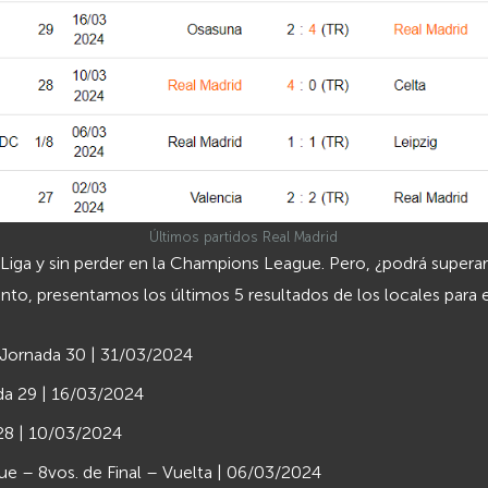
Últimos partidos Real Madrid
aLiga y sin perder en la Champions League. Pero, ¿podrá supera
nto, presentamos los últimos 5 resultados de los locales para 
– Jornada 30 | 31/03/2024
da 29 | 16/03/2024
 28 | 10/03/2024
ue – 8vos. de Final – Vuelta | 06/03/2024