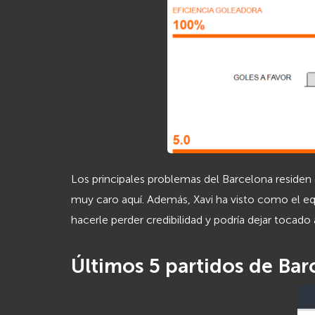
Los principales problemas del Barcelona residen 
muy caro aquí. Además, Xavi ha visto como el eq
hacerle perder credibilidad y podría dejar tocado 
Últimos 5 partidos de Bar