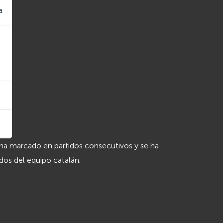
 ha marcado en partidos consecutivos y se ha
dos del equipo catalán.