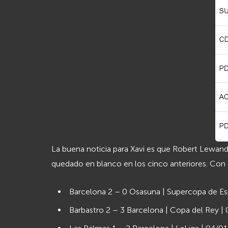
La buena noticia para Xavi es que Robert Lewand
quedado en blanco en los cinco anteriores. Con 
Barcelona 2 – 0 Osasuna | Supercopa de Es
Barbastro 2 – 3 Barcelona | Copa del Rey |