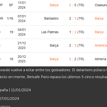
owski vuelve a estar entre los goleadores. El delantero polaco
esto en mente, Betsafe Perú repasa los últimos 5 cinco resulta
paña | 11/01/2024
 07/01/2024