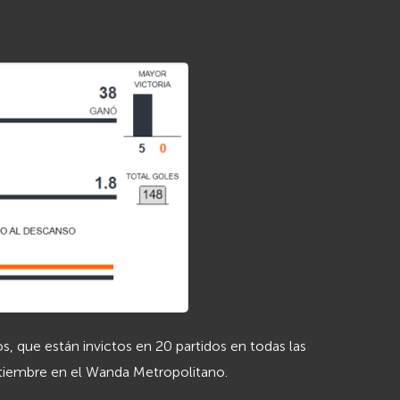
, que están invictos en 20 partidos en todas las
ptiembre en el Wanda Metropolitano.