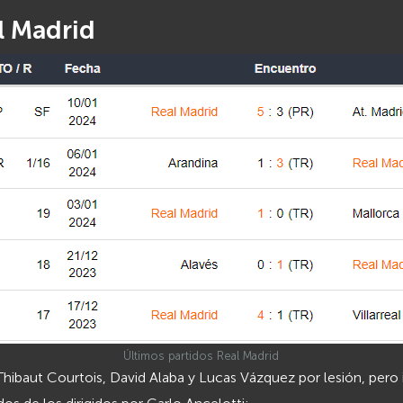
l Madrid
Últimos partidos Real Madrid
Thibaut Courtois, David Alaba y Lucas Vázquez por lesión, pero