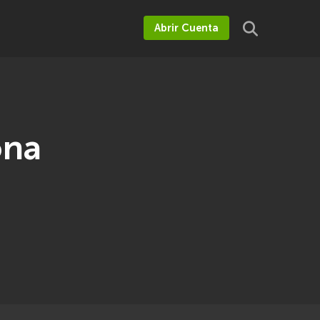
Abrir Cuenta
ona