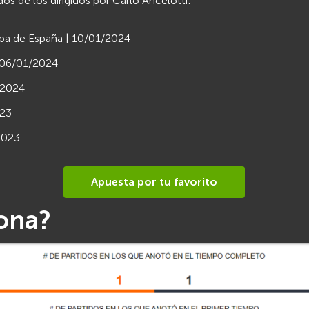
os de los dirigidos por Carlo Ancelotti:
opa de España | 10/01/2024
| 06/01/2024
/2024
023
/2023
Apuesta por tu favorito
ona?