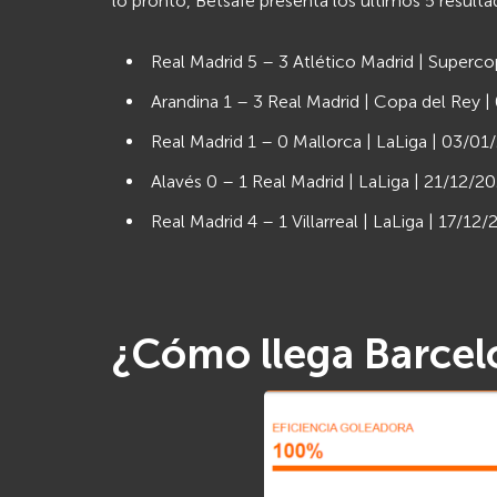
lo pronto, Betsafe presenta los últimos 5 resultad
Real Madrid 5 – 3 Atlético Madrid | Superc
Arandina 1 – 3 Real Madrid | Copa del Rey 
Real Madrid 1 – 0 Mallorca | LaLiga | 03/01
Alavés 0 – 1 Real Madrid | LaLiga | 21/12/2
Real Madrid 4 – 1 Villarreal | LaLiga | 17/12
¿Cómo llega Barcel