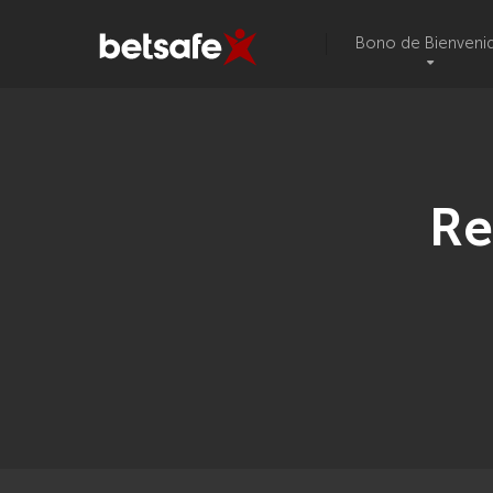
Bono de Bienveni
Re