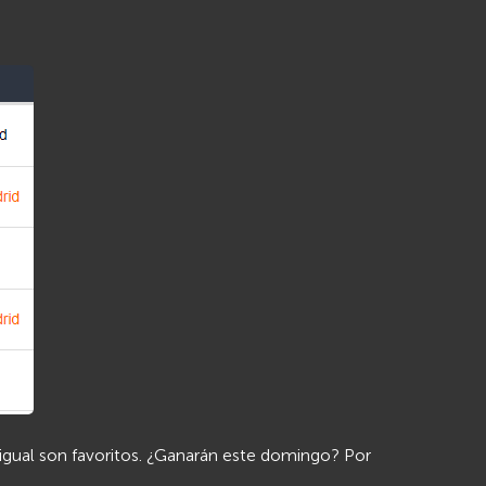
 igual son favoritos. ¿Ganarán este domingo? Por