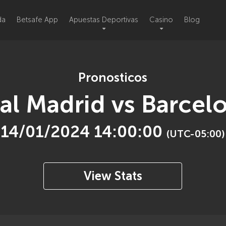
da
Betsafe App
Apuestas Deportivas
Casino
Blog
Pronosticos
al Madrid vs Barcel
14/01/2024 14:00:00
(UTC-05:00)
View Stats