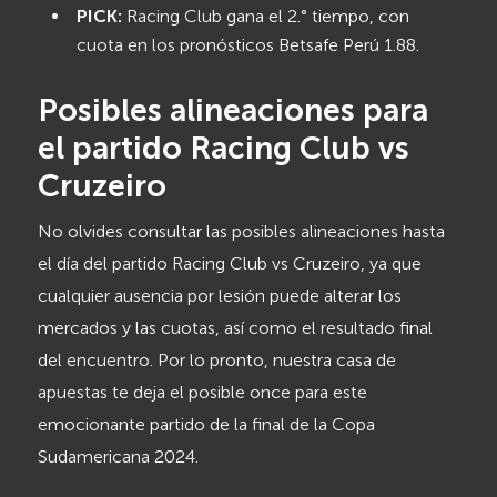
PICK:
Racing Club gana el 2.° tiempo, con
cuota en los pronósticos Betsafe Perú 1.88.
Posibles alineaciones para
el partido
Racing Club vs
Cruzeiro
No olvides consultar las posibles alineaciones hasta
el día del partido Racing Club vs Cruzeiro, ya que
cualquier ausencia por lesión puede alterar los
mercados y las cuotas, así como el resultado final
del encuentro. Por lo pronto, nuestra casa de
apuestas te deja el posible once para este
emocionante partido de la final de la Copa
Sudamericana 2024.