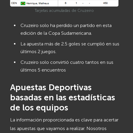
Tarjetas acumuladas de Cruzeiro
Cruzeiro solo ha perdido un partido en esta
edición de la Copa Sudamericana.
La apuesta más de 2.5 goles se cumplió en sus
últimos 2 juegos.
Cruzeiro solo convirtió cuatro tantos en sus
últimos 5 encuentros
Apuestas Deportivas
basadas en las estadísticas
de los equipos
La información proporcionada es clave para acertar
las apuestas que vayamos a realizar. Nosotros