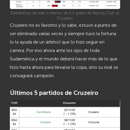
Estadísticas de más o menos de 2.5 goles de Racing Club vs
Cruzeiro
Cruzeiro no es favorito y lo sabe, estuvo a punto de
ser eliminado varias veces y siempre tuvo la fortuna
(o la ayuda de un árbitro) que lo hizo seguir en
carrera. Por eso ahora ante los ojos de toda
Sudamérica y el mundo deberá hacer más de lo que
hizo hasta ahora para llevarse la copa, sino su rival se
consagrará campeón.
Últimos 5 partidos de Cruzeiro