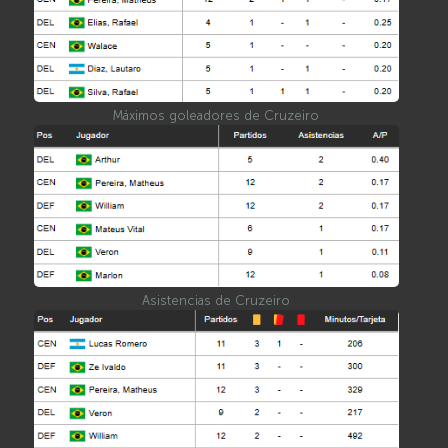
Máximos goleadores de Cruzeiro
Asistencias de Cruzeiro