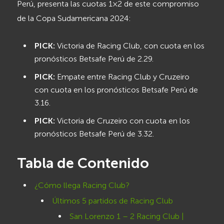
Perú, presenta las cuotas 1×2 de este compromiso
de la Copa Sudamericana 2024:
PICK:
Victoria de Racing Club, con cuota en los
pronósticos Betsafe Perú de 2.29.
PICK:
Empate entre Racing Club y Cruzeiro
con cuota en los pronósticos Betsafe Perú de
3.16.
PICK:
Victoria de Cruzeiro con cuota en los
pronósticos Betsafe Perú de 3.32.
Tabla de Contenido
¿Cómo llega Racing Club?
Últimos 5 partidos de Racing Club
San Lorenzo 1 – 2 Racing Club |