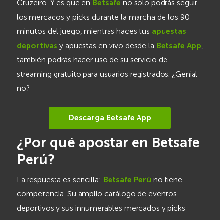
Cruzeiro. Y es que en
Betsafe
no solo podrás seguir
los mercados y picks durante la marcha de los 90
minutos del juego, mientras haces tus
apuestas
deportivas
y apuestas en vivo desde la
Betsafe App
,
también podrás hacer uso de su servicio de
streaming gratuito para usuarios registrados. ¿Genial
no?
Descarga Betsafe App
¿Por qué apostar en Betsafe
Perú?
La respuesta es sencilla:
Betsafe Perú
no tiene
competencia. Su amplio catálogo de eventos
deportivos y sus innumerables mercados y picks