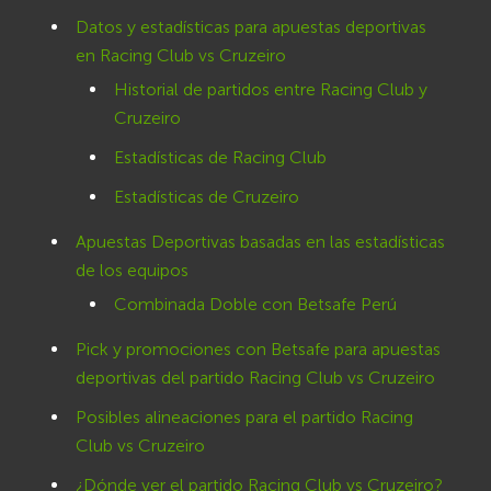
Datos y estadísticas para apuestas deportivas
en Racing Club vs Cruzeiro
Historial de partidos entre Racing Club y
Cruzeiro
Estadísticas de Racing Club
Estadísticas de Cruzeiro
Apuestas Deportivas basadas en las estadísticas
de los equipos
Combinada Doble con Betsafe Perú
Pick y promociones con Betsafe para apuestas
deportivas del partido Racing Club vs Cruzeiro
Posibles alineaciones para el partido Racing
Club vs Cruzeiro
¿Dónde ver el partido Racing Club vs Cruzeiro?