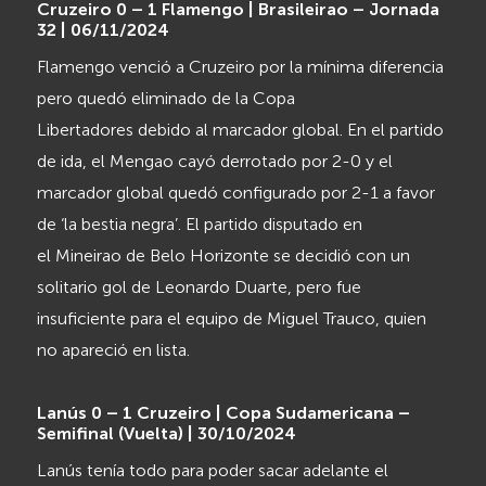
Cruzeiro
0 – 1 Flamengo | Brasileirao – Jornada
32 | 06/11/2024
Flamengo venció a Cruzeiro por la mínima diferencia
pero quedó eliminado de la Copa
Libertadores debido al marcador global. En el partido
de ida, el Mengao cayó derrotado por 2-0 y el
marcador global quedó configurado por 2-1 a favor
de ‘la bestia negra’. El partido disputado en
el Mineirao de Belo Horizonte se decidió con un
solitario gol de Leonardo Duarte, pero fue
insuficiente para el equipo de Miguel Trauco, quien
no apareció en lista.
Lanús
0 – 1 Cruzeiro | Copa Sudamericana –
Semifinal (Vuelta) | 30/10/2024
Lanús tenía todo para poder sacar adelante el