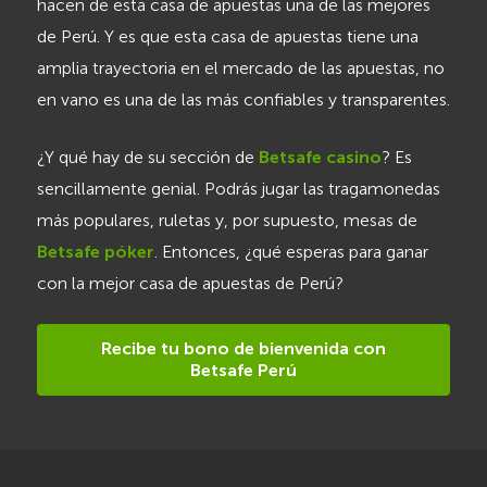
hacen de esta casa de apuestas una de las mejores
de Perú. Y es que esta casa de apuestas tiene una
amplia trayectoria en el mercado de las apuestas, no
en vano es una de las más confiables y transparentes.
¿Y qué hay de su sección de
Betsafe casino
? Es
sencillamente genial. Podrás jugar las tragamonedas
más populares, ruletas y, por supuesto, mesas de
Betsafe póker
. Entonces, ¿qué esperas para ganar
con la mejor casa de apuestas de Perú?
Recibe tu bono de bienvenida con
Betsafe Perú