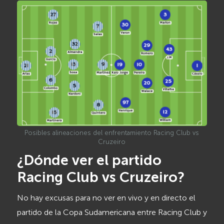
Posibles alineaciones del enfrentamiento Racing Club vs
Cruzeiro
¿Dónde ver el partido
Racing Club vs Cruzeiro
?
No hay excusas para no ver en vivo y en directo el
partido de la Copa Sudamericana entre Racing Club y