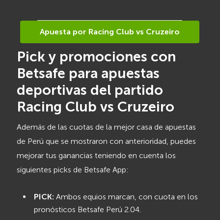
Apuesta por Racing Club vs Cruzeiro
Pick y promociones con
Betsafe para apuestas
deportivas del partido
Racing Club vs Cruzeiro
Además de las cuotas de la mejor casa de apuestas
de Perú que se mostraron con anterioridad, puedes
mejorar tus ganancias teniendo en cuenta los
siguientes picks de Betsafe App:
PICK:
Ambos equios marcan, con cuota en los
pronósticos Betsafe Perú 2.04.