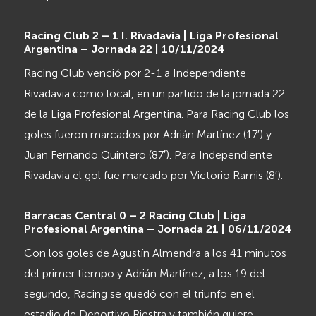
Racing Club
2 – 1 I. Rivadavia | Liga Profesional
Argentina – Jornada 22 | 10/11/2024
Racing Club venció por 2-1 a Independiente
Rivadavia como local, en un partido de la jornada 22
de la Liga Profesional Argentina. Para Racing Club los
goles fueron marcados por Adrián Martínez (17′) y
Juan Fernando Quintero (87′). Para Independiente
Rivadavia el gol fue marcado por Victorio Ramis (8′).
Barracas Central
0 – 2 Racing Club | Liga
Profesional Argentina – Jornada 21 | 06/11/2024
Con los goles de Agustín Almendra a los 41 minutos
del primer tiempo y Adrián Martínez, a los 19 del
segundo, Racing se quedó con el triunfo en el
estadio de Deportivo Riestra y también quiere