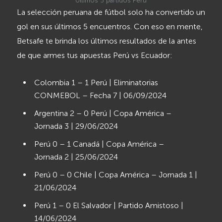
Últimos 5 partidos Perú
La selección peruana de fútbol solo ha convertido un
gol en sus últimos 5 encuentros. Con eso en mente,
Betsafe te brinda los últimos resultados de la antes
de que armes tus apuestas Perú vs Ecuador:
Colombia 1 – 1 Perú | Eliminatorias
CONMEBOL – Fecha 7 | 06/09/2024
Argentina 2 – 0 Perú | Copa América –
Jornada 3 | 29/06/2024
Perú 0 – 1 Canadá | Copa América –
Jornada 2 | 25/06/2024
Perú 0 – 0 Chile | Copa América – Jornada 1 |
21/06/2024
Perú 1 – 0 El Salvador | Partido Amistoso |
14/06/2024