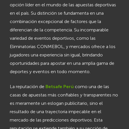
opción líder en el mundo de las apuestas deportivas
en el país. Su distinción se fundamenta en una
combinación excepcional de factores que la
diferencian de la competencia. Su incomparable
variedad de eventos deportivos, como las
Eliminatorias CONMEBOL, y mercados ofrece a los
jugadores una experiencia sin igual, brindando
oportunidades para apostar en una amplia gama de
deportes y eventos en todo momento.
La reputación de
Betsafe Perú
como una de las
casas de apuestas más confiables y transparentes no
es meramente un eslogan publicitario, sino el
resultado de una trayectoria impecable en el
mercado de las predicciones deportivos. Esta
reputación se extiende también a su sección de