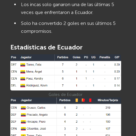
Los incas solo ganaron una de las últimas 5
veces que enfrentaron a Ecuador.
Solo ha convertido 2 goles en sus últimos 5
compromisos.
Estadísticas de
Ecuador
Goles de Ecuador