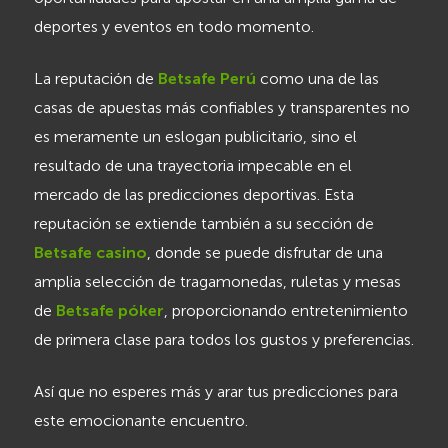
deportes y eventos en todo momento.
La reputación de
Betsafe Perú
como una de las
casas de apuestas más confiables y transparentes no
es meramente un eslogan publicitario, sino el
resultado de una trayectoria impecable en el
mercado de las predicciones deportivas. Esta
reputación se extiende también a su sección de
Betsafe casino
, donde se puede disfrutar de una
amplia selección de tragamonedas, ruletas y mesas
de
Betsafe póker
, proporcionando entretenimiento
de primera clase para todos los gustos y preferencias.
Así que no esperes más y arar tus predicciones para
este emocionante encuentro.