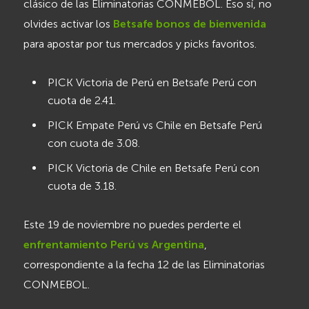
clásico de las Eliminatorias CONMEBOL. Eso sí, no
olvides activar los
Betsafe
bonos
de bienvenida
para apostar por tus mercados y picks favoritos.
PICK Victoria de Perú en Betsafe Perú con
cuota de 2.41.
PICK Empate Perú vs Chile en Betsafe Perú
con cuota de 3.08.
PICK Victoria de Chile en Betsafe Perú con
cuota de 3.18.
Este 19 de noviembre no puedes perderte el
enfrentamiento Perú vs Argentina
,
correspondiente a la fecha 12 de las Eliminatorias
CONMEBOL.