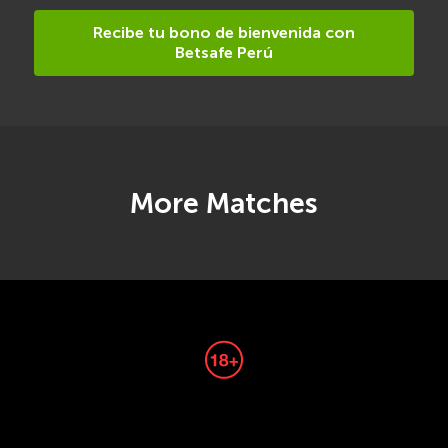
Recibe tu bono de bienvenida con
Betsafe Perú
More Matches