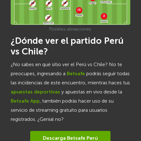
Posibles alineaciones
¿Dónde ver el partido
Perú
vs Chile
?
¿No sabes en qué sitio ver el Perú vs Chile? No te
preocupes, ingresando a
Betsafe
podrás seguir todas
las incidencias de este encuentro, mientras haces tus
apuestas deportivas
y apuestas en vivo desde la
Betsafe App
, también podrás hacer uso de su
servicio de streaming gratuito para usuarios
registrados. ¿Genial no?
Descarga Betsafe Perú