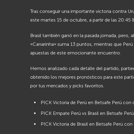
Tras conseguir una importante victoria contra Ur
este martes 15 de octubre, a partir de las 20:45 (
Brasil también ganó en la pasada jornada, pero, al
«Canarinha» suma 13 puntos, mientras que Perú 
apuestas de este emocionante encuentro.
Hemos analizado cada detalle del partido, partie
obtenido los mejores pronósticos para este parti
por tus mercados y picks favoritos.
PICK Victoria de Perú en Betsafe Perú con 
PICK Empate Perú vs Brasil en Betsafe Perú
PICK Victoria de Brasil en Betsafe Perú con 