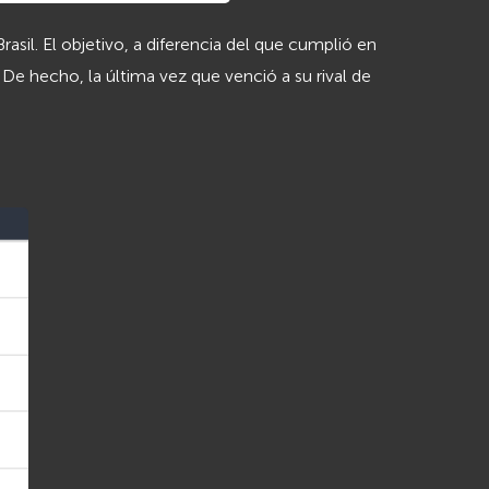
sil. El objetivo, a diferencia del que cumplió en
 De hecho, la última vez que venció a su rival de