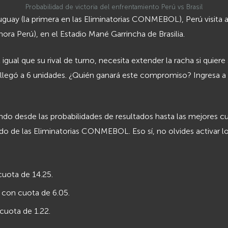
Probabilidad de victoria del enfrentamiento Perú vs Brasil
uguay (la primera en las Eliminatorias CONMEBOL), Perú visita a
hora Perú), en el Estadio Mané Garrincha de Brasilia.
 igual que su rival de turno, necesita extender la racha si quiere
llegó a 6 unidades. ¿Quién ganará este compromiso? Ingresa a
ndo desde las probabilidades de resultados hasta las mejores cu
do de las Eliminatorias CONMEBOL. Eso sí, no olvides activar l
cuota de 14.25.
 con cuota de 6.05.
cuota de 1.22.