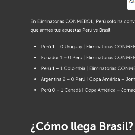
En Eliminatorias CONMEBOL, Perú solo ha converti
que armes tus apuestas Perú vs Brasil:
Perú 1 – 0 Uruguay | Eliminatorias CONME
Ecuador 1 – 0 Perú | Eliminatorias CONME
Perú 1 – 1 Colombia | Eliminatorias CONM
Argentina 2 – 0 Perú | Copa América – Jor
Perú 0 – 1 Canadá | Copa América – Jorna
¿Cómo llega Brasil?