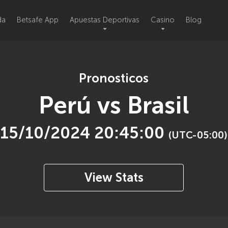
da
Betsafe App
Apuestas Deportivas
Casino
Blog
Pronosticos
Perú vs Brasil
15/10/2024 20:45:00
(UTC-05:00)
View Stats