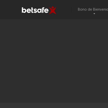
Bono de Bienveni