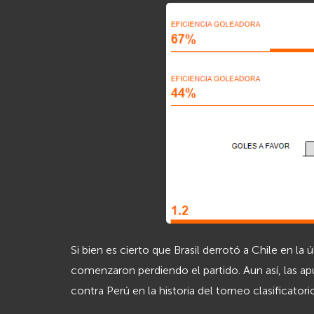
Si bien es cierto que Brasil derrotó a Chile en la
comenzaron perdiendo el partido. Aun así, las ap
contra Perú en la historia del torneo clasificatori