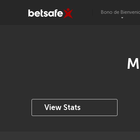
Bono de Bienveni
M
View Stats