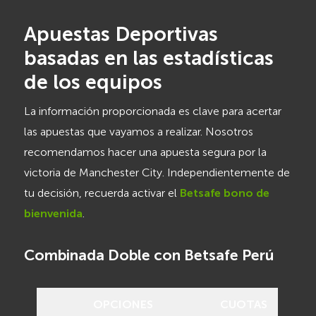
Apuestas Deportivas
basadas en las estadísticas
de los equipos
La información proporcionada es clave para acertar
las apuestas que vayamos a realizar. Nosotros
recomendamos hacer una apuesta segura por la
victoria de Manchester City. Independientemente de
tu decisión, recuerda activar el
Betsafe bono de
bienvenida
.
Combinada Doble con Betsafe
Perú
OPCIONES
CUOTAS