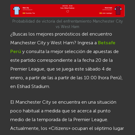
Probabilidad de victoria del enfrentamiento Manchester City
vs West Ham
¿Buscas los mejores pronósticos del encuentro
Manchester City y West Ham? Ingresa a
Betsafe
Perú
y consulta la mejor selección de apuestas de
este partido correspondiente a la fecha 20 de la
Premier League, que se juega este sábado 4 de
enero, a partir de las a partir de las 10:00 (hora Perú),
en Etihad Stadium.
El Manchester City se encuentra en una situación
poco habitual a medida que se acerca al punto
medio de la temporada de la Premier League.
Actualmente, los «Citizens» ocupan el séptimo lugar