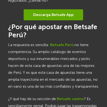
registrados. ¿Genial no?
Descarga Betsafe App
¿Por qué apostar en Betsafe
Perú?
La respuesta es sencilla:
Betsafe Perú
no tiene
competencia. Su amplio catálogo de eventos
deportivos y sus innumerables mercados y picks
hacen de esta casa de apuestas una de las mejores
de Perú. Y es que esta casa de apuestas tiene una
amplia trayectoria en el mercado de las apuestas, no
en vano es una de las más confiables y transparentes.
¿Y qué hay de su sección de
Betsafe casino
? Es
sencillamente genial. Podrás jugar las tragamonedas