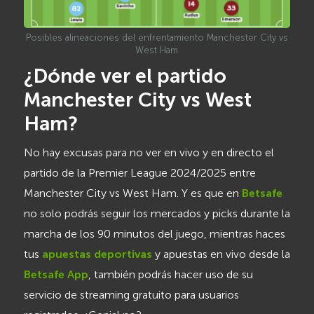
Posibles alineaciones del enfrentamiento Manchester City vs
West Ham
¿Dónde ver el partido
Manchester City vs West
Ham
?
No hay excusas para no ver en vivo y en directo el
partido de la Premier League 2024/2025 entre
Manchester City vs West Ham. Y es que en
Betsafe
no solo podrás seguir los mercados y picks durante la
marcha de los 90 minutos del juego, mientras haces
tus
apuestas deportivas
y apuestas en vivo desde la
Betsafe App
, también podrás hacer uso de su
servicio de streaming gratuito para usuarios