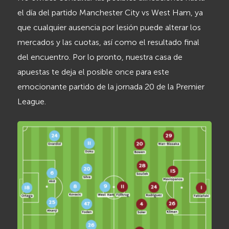
el día del partido Manchester City vs West Ham, ya
que cualquier ausencia por lesión puede alterar los
mercados y las cuotas, así como el resultado final
del encuentro. Por lo pronto, nuestra casa de
apuestas te deja el posible once para este
emocionante partido de la jornada 20 de la Premier
League.