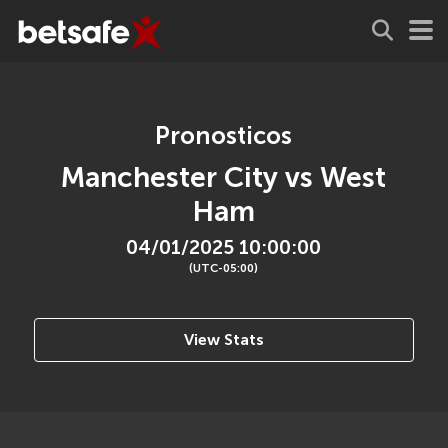
Pronosticos
Manchester City vs West
Ham
04/01/2025 10:00:00
(UTC-05:00)
View Stats