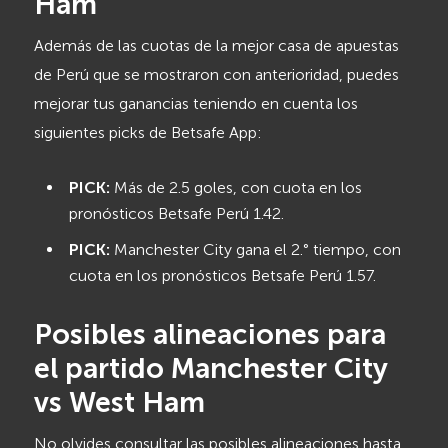
Ham
Además de las cuotas de la mejor casa de apuestas
de Perú que se mostraron con anterioridad, puedes
mejorar tus ganancias teniendo en cuenta los
siguientes picks de Betsafe App:
PICK:
Más de 2.5 goles, con cuota en los
pronósticos Betsafe Perú 1.42.
PICK:
Manchester City gana el 2.° tiempo, con
cuota en los pronósticos Betsafe Perú 1.57.
Posibles alineaciones para
el partido Manchester City
vs West Ham
No olvides consultar las posibles alineaciones hasta