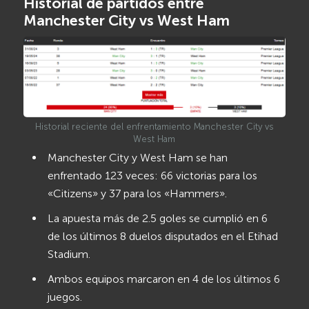
Historial de partidos entre
Manchester City vs West Ham
Historial reciente del enfrentamiento Manchester City vs
West Ham
Manchester City y West Ham se han
enfrentado 123 veces: 66 victorias para los
«Citizens» y 37 para los «Hammers».
La apuesta más de 2.5 goles se cumplió en 6
de los últimos 8 duelos disputados en el Etihad
Stadium.
Ambos equipos marcaron en 4 de los últimos 6
juegos.