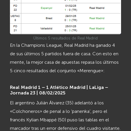
Últimos 5 resultados de Real Madrid
En la Champions League, Real Madrid ha ganado 4
de sus últimos 5 partidos fuera de casa. Con esto en
mente, la mejor casa de apuestas repasa los últimos
5 cinco resultados del conjunto «Merengue»:
Real Madrid 1 – 1 Atlético Madrid | LaLiga –
Jornada 23 | 08/02/2025
El argentino Julián Álvarez (35) adelantó a los
«Colchoneros» de penal a lo ‘panenka’, pero el
francés Kylian Mbappé (50) puso las tablas en el
marcador tras un error defensivo del cuadro visitante.