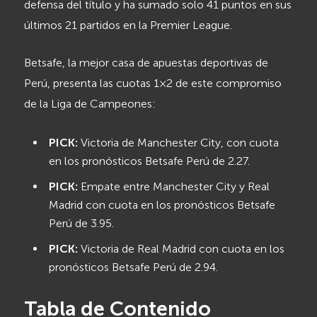
defensa del título y ha sumado solo 41 puntos en sus
últimos 21 partidos en la Premier League.
Betsafe, la mejor casa de apuestas deportivas de
Perú, presenta las cuotas 1×2 de este compromiso
de la Liga de Campeones:
PICK:
Victoria de Manchester City, con cuota
en los pronósticos Betsafe Perú de 2.27.
PICK:
Empate entre Manchester City y Real
Madrid con cuota en los pronósticos Betsafe
Perú de 3.95.
PICK:
Victoria de Real Madrid con cuota en los
pronósticos Betsafe Perú de 2.94.
Tabla de Contenido