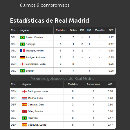
últimos 9 compromisos.
Estadísticas de
Real Madrid
Máximos goleadores de Real Madrid