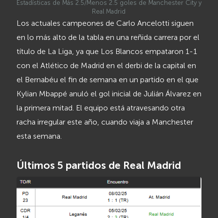
Estadísticas de Más 2.5/Menos 2.5 goles de Manchester City y
Real Madrid
Los actuales campeones de Carlo Ancelotti siguen
en lo más alto de la tabla en una reñida carrera por el
título de La Liga, ya que Los Blancos empataron 1-1
con el Atlético de Madrid en el derbi de la capital en
el Bernabéu el fin de semana en un partido en el que
Kylian Mbappé anuló el gol inicial de Julián Álvarez en
la primera mitad. El equipo está atravesando otra
racha irregular este año, cuando viaja a Manchester
esta semana.
Últimos 5 partidos de Real Madrid