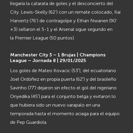
llegaría la catarata de goles y el desconcierto del
City. Lewis-Skelly (62’) con un remate colocado, Kai
Harvertz (76’) de contragolpe y Ethan Nwaneri (90’
+3) sellaron el 5-1 y el Arsenal sigue segundo en
la Premier League (50 puntos).
Manchester City 3 – 1 Brujas | Champions
League – Jornada 8 | 29/01/2025
Los goles de Mateo Kovacic (53′), del ecuatoriano
Joel Ordóñez en propia puerta (62′) y del brasileño
Savinho (77′) dejaron sin efecto el gol del nigeriano
Onyedika (45′) para el conjunto belga y evitaron lo
que hubiera sido un nuevo varapalo en una
temporada hasta el momento aciaga para el equipo
de Pep Guardiola.