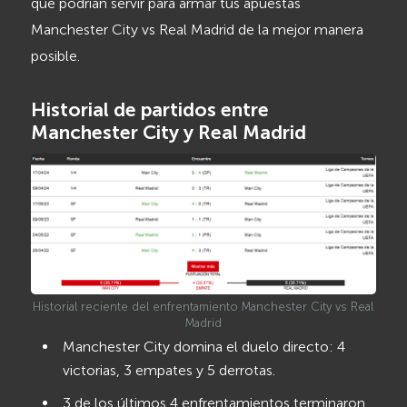
que podrían servir para armar tus apuestas
Manchester City vs Real Madrid de la mejor manera
posible.
Historial de partidos entre
Manchester City y Real Madrid
Historial reciente del enfrentamiento Manchester City vs Real
Madrid
Manchester City domina el duelo directo: 4
victorias, 3 empates y 5 derrotas.
3 de los últimos 4 enfrentamientos terminaron