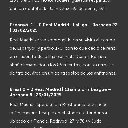
(25′), vieron como los locales igualaban el partido
con un doblete de Juan Cruz (39′ de penal, 59′).
Espanyol 1 – 0 Real Madrid | LaLiga – Jornada 22
| 01/02/2025
Real Madrid se vio sorprendido en su visita al campo
del Espanyol, y perdió 1-0, con lo que cedió terreno
en el liderato de la liga española. Carlos Romero
abrió el marcador a los 85 minutos, con un remate
dentro del área en un contragolpe de los anfitriones.
Brest 0 – 3 Real Madrid | Champions League –
Jornada 8 | 29/01/2025
Real Madrid superó 3-0 a Brest por la fecha 8 de
la Champions League en el Stade du Roudourou,
ubicado en Francia. Rodrygo (27′ y 78′) y Jude