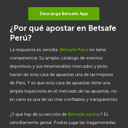
Descarga Betsafe App
¿Por qué apostar en Betsafe
Perú?
La respuesta es sencilla:
Betsafe Perú
no tiene
competencia. Su amplio catálogo de eventos
deportivos y sus innumerables mercados y picks
hacen de esta casa de apuestas una de las mejores
de Perú. Y es que esta casa de apuestas tiene una
amplia trayectoria en el mercado de las apuestas, no
en vano es una de las más confiables y transparentes.
¿Y qué hay de su sección de
Betsafe casino
? Es
sencillamente genial. Podrás jugar las tragamonedas