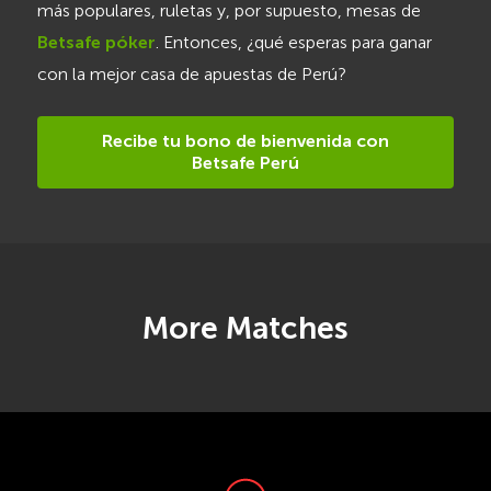
más populares, ruletas y, por supuesto, mesas de
Betsafe póker
. Entonces, ¿qué esperas para ganar
con la mejor casa de apuestas de Perú?
Recibe tu bono de bienvenida con
Betsafe Perú
More Matches