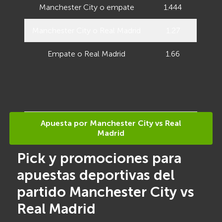
Manchester City o empate
1.444
Manchester City o Real Madrid
1.27
Empate o Real Madrid
1.66
Apuesta por Manchester City vs Real
Madrid
Pick y promociones para
apuestas deportivas del
partido
Manchester City vs
Real Madrid