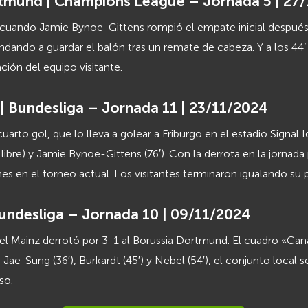
tmund | Champions League – Jornada 5 | 27
 cuando Jamie Bynoe-Gittens rompió el empate inicial después 
ndando a guardar el balón tras un remate de cabeza. Y a los 44
ción del equipo visitante.
| Bundesliga – Jornada 11 | 23/11/2024
arto gol, que lo lleva a golear a Friburgo en el estadio Signal
ro libre) y Jamie Bynoe-Gittens (76′). Con la derrota en la jornad
nes en el torneo actual. Los visitantes terminaron igualando su
undesliga – Jornada 10 | 09/11/2024
, el Mainz derrotó por 3-1 al Borussia Dortmund. El cuadro «C
Jae-Sung (36′), Burkardt (45′) y Nebel (54′), el conjunto loca
so.