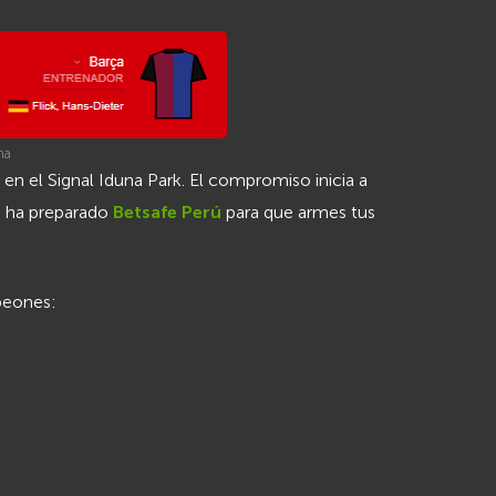
na
en el Signal Iduna Park. El compromiso inicia a
ue ha preparado
Betsafe Perú
para que armes tus
peones: