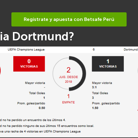
Regístrate y apuesta con Betsafe Perú
sia Dortmund?