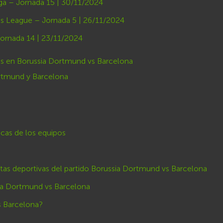
iga – Jornada 15 | 30/11/2024
ns League – Jornada 5 | 26/11/2024
Jornada 14 | 23/11/2024
vas en Borussia Dortmund vs Barcelona
ortmund y Barcelona
icas de los equipos
as deportivas del partido Borussia Dortmund vs Barcelona
sia Dortmund vs Barcelona
s Barcelona?