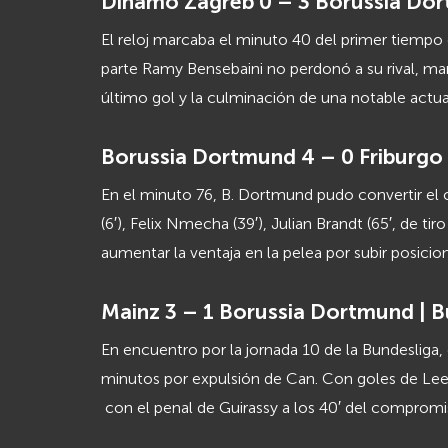
Dinamo Zagreb 0 – 3 Borussia Dor
El reloj marcaba el minuto 40 del primer tiempo
parte Ramy Bensebaini no perdonó a su rival, ma
último gol y la culminación de una notable actua
Borussia Dortmund 4 – 0 Friburgo 
En el minuto 76, B. Dortmund pudo convertir el cu
(6′), Felix Nmecha (39′), Julian Brandt (65′, de ti
aumentar la ventaja en la pelea por subir posicio
Mainz 3 – 1 Borussia Dortmund | B
En encuentro por la jornada 10 de la Bundesliga
minutos por expulsión de Can. Con goles de Lee 
con el penal de Guirassy a los 40′ del compromi