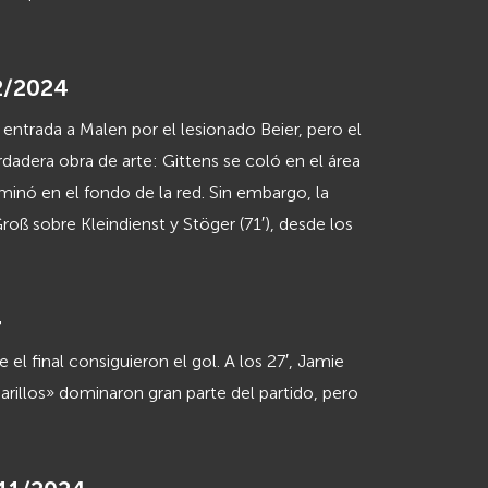
12/2024
ntrada a Malen por el lesionado Beier, pero el
dadera obra de arte: Gittens se coló en el área
rminó en el fondo de la red. Sin embargo, la
roß sobre Kleindienst y Stöger (71′), desde los
4
l final consiguieron el gol. A los 27′, Jamie
arillos» dominaron gran parte del partido, pero