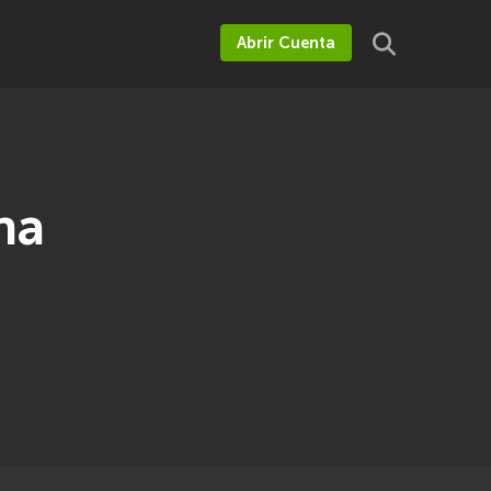
Abrir Cuenta
na