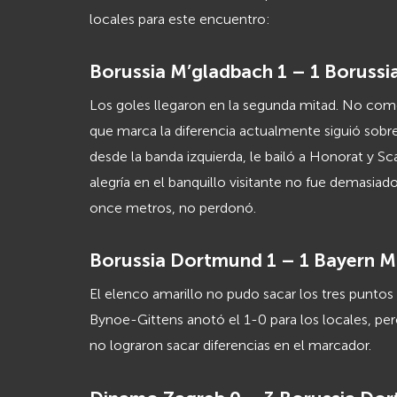
locales para este encuentro:
Borussia M’gladbach 1 – 1 Borussi
Los goles llegaron en la segunda mitad. No come
que marca la diferencia actualmente siguió sobre
desde la banda izquierda, le bailó a Honorat y Sca
alegría en el banquillo visitante no fue demasiad
once metros, no perdonó.
Borussia Dortmund 1 – 1 Bayern Mu
El elenco amarillo no pudo sacar los tres puntos 
Bynoe-Gittens anotó el 1-0 para los locales, pero
no lograron sacar diferencias en el marcador.