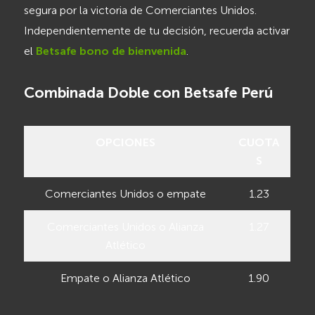
segura por la victoria de Comerciantes Unidos.
Independientemente de tu decisión, recuerda activar
el
Betsafe bono de bienvenida
.
Combinada Doble con Betsafe
Perú
OPCIONES
CUOTA
S
Comerciantes Unidos o empate
1.23
Comerciantes Unidos o Alianza
1.27
Atlético
Empate o Alianza Atlético
1.90