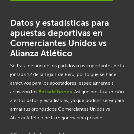
Datos y estadísticas para
apuestas deportivas en
Comerciantes Unidos vs
Alianza Atlético
Se trata de uno de los partidos más importantes de la
jornada 12 de la Liga 1 de Perú, por lo que se hace
atractivos para los apostadores, especialmente si
activaron los
Betsafe bonos
. Así que presta atención
a estos datos y estadísticas, ya que podrían servir para
armar tus pronósticos Comerciantes Unidos vs
Alianza Atlético de la mejor manera posible.