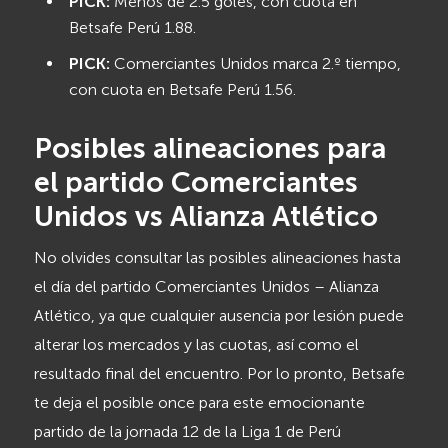
PICK:
Menos de 2.5 goles, con cuota en
Betsafe Perú 1.88.
PICK:
Comerciantes Unidos marca 2.º tiempo,
con cuota en Betsafe Perú 1.56.
Posibles alineaciones para
el partido
Comerciantes
Unidos vs Alianza Atlético
No olvides consultar las posibles alineaciones hasta
el día del partido Comerciantes Unidos – Alianza
Atlético, ya que cualquier ausencia por lesión puede
alterar los mercados y las cuotas, así como el
resultado final del encuentro. Por lo pronto, Betsafe
te deja el posible once para este emocionante
partido de la jornada 12 de la Liga 1 de Perú