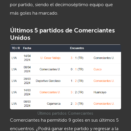
por partido, siendo el decimoséptimo equipo que
más goles ha marcado.
Últimos 5 partidos de Comerciantes
Unidos
Últimos partidos Comerciantes
Comerciantes ha permitido 9 goles en sus últimos 5
encuentros. ¿Podrá ganar este partido y regresar a la