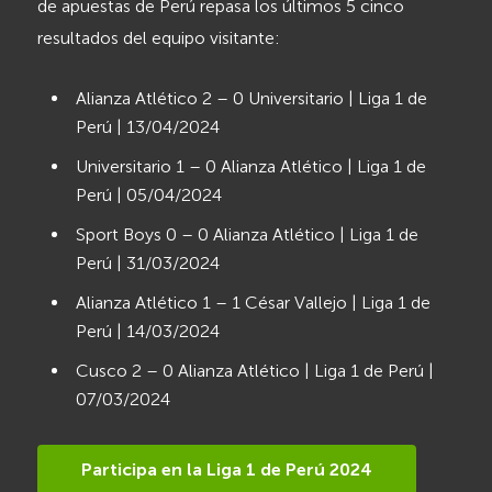
de apuestas de Perú repasa los últimos 5 cinco
resultados del equipo visitante:
Alianza Atlético 2 – 0 Universitario | Liga 1 de
Perú | 13/04/2024
Universitario 1 – 0 Alianza Atlético | Liga 1 de
Perú | 05/04/2024
Sport Boys 0 – 0 Alianza Atlético | Liga 1 de
Perú | 31/03/2024
Alianza Atlético 1 – 1 César Vallejo | Liga 1 de
Perú | 14/03/2024
Cusco 2 – 0 Alianza Atlético | Liga 1 de Perú |
07/03/2024
Participa en la Liga 1 de Perú 2024