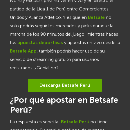
No hay excusas para no ver en vivo y en directo el
partido de la Liga 1 de Perú entre Comerciantes
Unidos y Alianza Atlético. Y es que en
Betsafe
no
solo podrás seguir los mercados y picks durante la
marcha de los 90 minutos del juego, mientras haces
tus
apuestas deportivas
y apuestas en vivo desde la
Betsafe App
, también podrás hacer uso de su
servicio de streaming gratuito para usuarios
registrados. ¿Genial no?
Descarga Betsafe Perú
¿Por qué apostar en Betsafe
Perú?
La respuesta es sencilla:
Betsafe Perú
no tiene