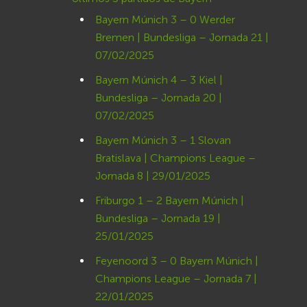
Bayern Múnich 3 – 0 Werder
Bremen | Bundesliga – Jornada 21 |
07/02/2025
Bayern Múnich 4 – 3 Kiel |
Bundesliga – Jornada 20 |
07/02/2025
Bayern Múnich 3 – 1 Slovan
Bratislava | Champions League –
Jornada 8 | 29/01/2025
Friburgo 1 – 2 Bayern Múnich |
Bundesliga – Jornada 19 |
25/01/2025
Feyenoord 3 – 0 Bayern Múnich |
Champions League – Jornada 7 |
22/01/2025