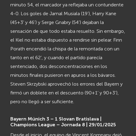
minuto 54, el marcador ya reflejaba un contundente
4-0. Los goles de Jamal Musiala (19’), Harry Kane
(45+3’ y 46’) y Serge Gnabry (54’) dejaban la
sensación de que todo estaba resuelto. Sin embargo,
el Kiel no estaba dispuesto a rendirse sin pelear. Finn
Porath encendió la chispa de la remontada con un
tanto en el 62’, y cuando el partido parecía
sentenciado, dos desconcentraciones en los
minutos finales pusieron en apuros a los bávaros.
Steven Skrzybski aprovechó los errores del Bayern y
firmó un doblete en el descuento (90+1’ y 90+3’),
pero no llegó a ser suficiente.
Bayern Múnich 3 – 1 Slovan Bratislava |
Champions League – Jornada 8 | 29/01/2025
Desde el inicio, el equipo de Vincent Kompany dejó