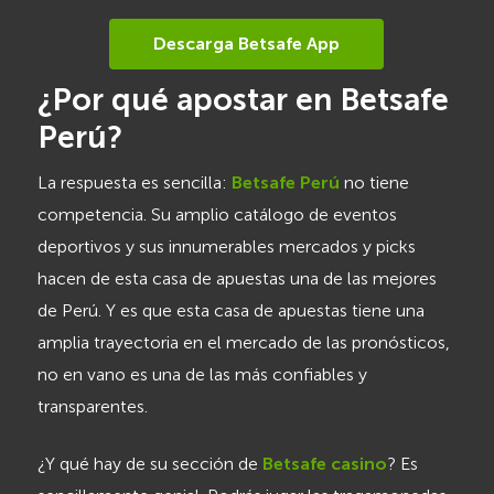
Descarga Betsafe App
¿Por qué apostar en Betsafe
Perú?
La respuesta es sencilla:
Betsafe Perú
no tiene
competencia. Su amplio catálogo de eventos
deportivos y sus innumerables mercados y picks
hacen de esta casa de apuestas una de las mejores
de Perú. Y es que esta casa de apuestas tiene una
amplia trayectoria en el mercado de las pronósticos,
no en vano es una de las más confiables y
transparentes.
¿Y qué hay de su sección de
Betsafe casino
? Es