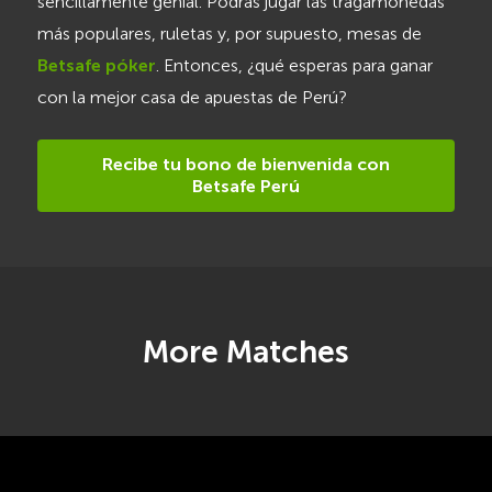
sencillamente genial. Podrás jugar las tragamonedas
más populares, ruletas y, por supuesto, mesas de
Betsafe póker
. Entonces, ¿qué esperas para ganar
con la mejor casa de apuestas de Perú?
Recibe tu bono de bienvenida con
Betsafe Perú
More Matches