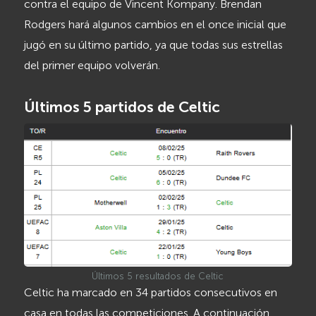
contra el equipo de Vincent Kompany. Brendan
Rodgers hará algunos cambios en el once inicial que
jugó en su último partido, ya que todas sus estrellas
del primer equipo volverán.
Últimos 5 partidos de Celtic
Últimos 5 resultados de Celtic
Celtic ha marcado en 34 partidos consecutivos en
casa en todas las competiciones. A continuación,