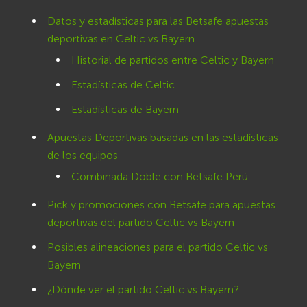
Datos y estadísticas para las Betsafe apuestas
deportivas en Celtic vs Bayern
Historial de partidos entre Celtic y Bayern
Estadísticas de Celtic
Estadísticas de Bayern
Apuestas Deportivas basadas en las estadísticas
de los equipos
Combinada Doble con Betsafe Perú
Pick y promociones con Betsafe para apuestas
deportivas del partido Celtic vs Bayern
Posibles alineaciones para el partido Celtic vs
Bayern
¿Dónde ver el partido Celtic vs Bayern?