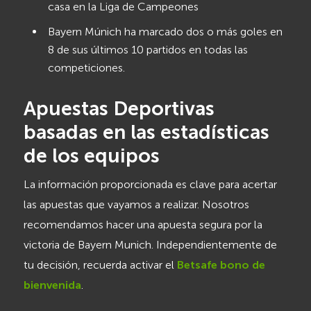
casa en la Liga de Campeones
Bayern Múnich ha marcado dos o más goles en
8 de sus últimos 10 partidos en todas las
competiciones.
Apuestas Deportivas
basadas en las estadísticas
de los equipos
La información proporcionada es clave para acertar
las apuestas que vayamos a realizar. Nosotros
recomendamos hacer una apuesta segura por la
victoria de Bayern Munich. Independientemente de
tu decisión, recuerda activar el
Betsafe bono de
bienvenida
.