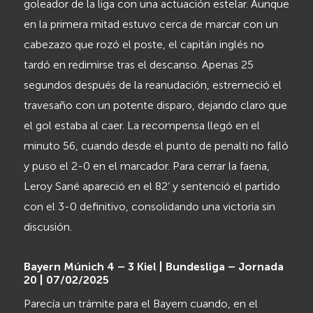
goleador de la liga con una actuación estelar. Aunque
en la primera mitad estuvo cerca de marcar con un
cabezazo que rozó el poste, el capitán inglés no
tardó en redimirse tras el descanso. Apenas 25
segundos después de la reanudación, estremeció el
travesaño con un potente disparo, dejando claro que
el gol estaba al caer. La recompensa llegó en el
minuto 56, cuando desde el punto de penalti no falló
y puso el 2-0 en el marcador. Para cerrar la faena,
Leroy Sané apareció en el 82’ y sentenció el partido
con el 3-0 definitivo, consolidando una victoria sin
discusión.
Bayern Múnich 4 – 3 Kiel | Bundesliga – Jornada
20 | 07/02/2025
Parecía un trámite para el Bayern cuando, en el