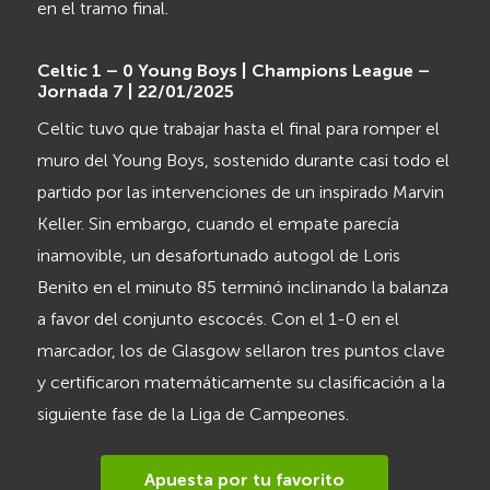
en el tramo final.
Celtic 1 – 0 Young Boys | Champions League –
Jornada 7 | 22/01/2025
Celtic tuvo que trabajar hasta el final para romper el
muro del Young Boys, sostenido durante casi todo el
partido por las intervenciones de un inspirado Marvin
Keller. Sin embargo, cuando el empate parecía
inamovible, un desafortunado autogol de Loris
Benito en el minuto 85 terminó inclinando la balanza
a favor del conjunto escocés. Con el 1-0 en el
marcador, los de Glasgow sellaron tres puntos clave
y certificaron matemáticamente su clasificación a la
siguiente fase de la Liga de Campeones.
Apuesta por tu favorito