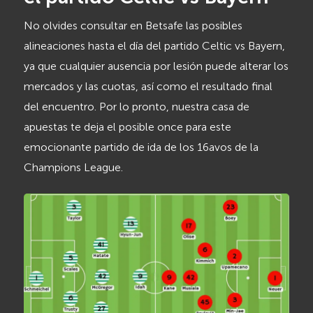
No olvides consultar en Betsafe las posibles
alineaciones hasta el día del partido Celtic vs Bayern,
ya que cualquier ausencia por lesión puede alterar los
mercados y las cuotas, así como el resultado final
del encuentro. Por lo pronto, nuestra casa de
apuestas te deja el posible once para este
emocionante partido de ida de los 16avos de la
Champions League.