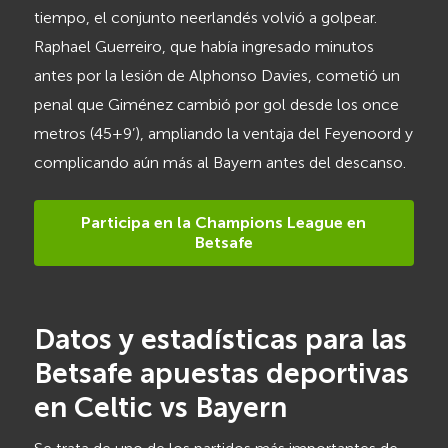
tiempo, el conjunto neerlandés volvió a golpear.
Raphael Guerreiro, que había ingresado minutos
antes por la lesión de Alphonso Davies, cometió un
penal que Giménez cambió por gol desde los once
metros (45+9’), ampliando la ventaja del Feyenoord y
complicando aún más al Bayern antes del descanso.
Participa en la Champions League en
Betsafe
Datos y estadísticas para las
Betsafe apuestas deportivas
en
Celtic vs Bayern