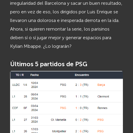
irregularidad del Barcelona y sacar un buen resultado,
pero en vez de eso, los dirigidos por Luis Enrique se
llevaron una dolorosa e inesperada derrota en la ida.
Ahora, si quieren remontar la serie, los parisinos
deben sí o sí jugar mejor y generar espacios para
Kylian Mbappe. ¿Lo lograrán?
Últimos 5 partidos de PSG