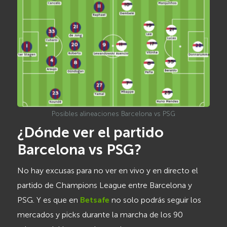
Posibles alineaciones Barcelona vs PSG
¿Dónde ver el partido
Barcelona
vs PSG
?
No hay excusas para no ver en vivo y en directo el
partido de Champions League entre Barcelona y
PSG. Y es que en
Betsafe
no solo podrás seguir los
mercados y picks durante la marcha de los 90