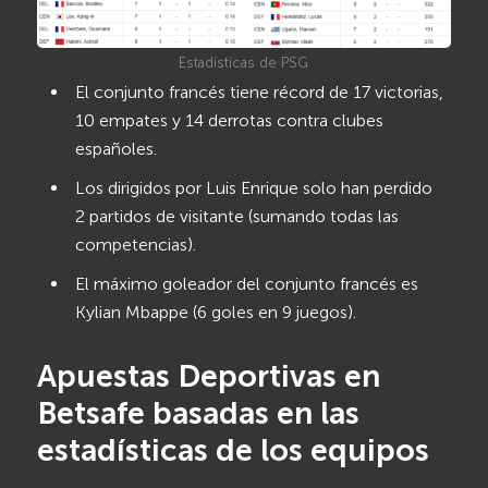
Estadísticas de PSG
El conjunto francés tiene récord de 17 victorias,
10 empates y 14 derrotas contra clubes
españoles.
Los dirigidos por Luis Enrique solo han perdido
2 partidos de visitante (sumando todas las
competencias).
El máximo goleador del conjunto francés es
Kylian Mbappe (6 goles en 9 juegos).
Apuestas Deportivas en
Betsafe basadas en las
estadísticas de los equipos