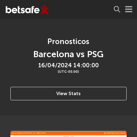
Pronosticos
Barcelona vs PSG
16/04/2024 14:00:00
(UTC-05:00)
View Stats