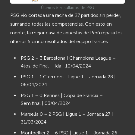
Últimos 5 resultados de PSG
PSG vio cortada una racha de 27 partidos sin perder,
sumando todas las competencias. Con esto en
mente, la mejor casa de apuestas de Perú repasa los
últimos 5 cinco resultados del equipo francés:
PSG 2 – 3 Barcelona | Champions League –
4tos. de Final – Ida | 10/04/2024
PSG 1 – 1 Clermont | Ligue 1 – Jornada 28 |
06/04/2024
PSG 1 – 0 Rennes | Copa de Francia –
Semifinal | 03/04/2024
Marsella 0 – 2 PSG | Ligue 1 – Jornada 27 |
31/03/2024
Montpellier 2 – 6 PSG | Ligue 1 – Jornada 26 |