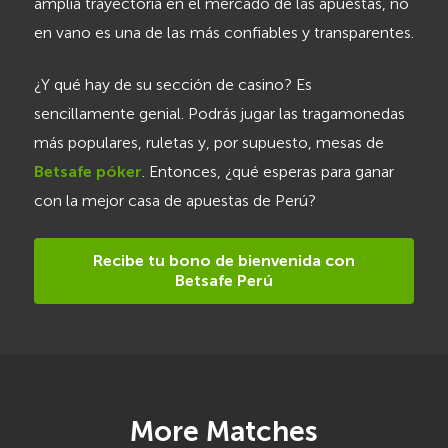
amplia trayectoria en el mercado de las apuestas, no
en vano es una de las más confiables y transparentes.
¿Y qué hay de su sección de casino? Es
sencillamente genial. Podrás jugar las tragamonedas
más populares, ruletas y, por supuesto, mesas de
Betsafe póker
. Entonces, ¿qué esperas para ganar
con la mejor casa de apuestas de Perú?
Recibe tu bono de bienvenida con
Betsafe Perú
More Matches