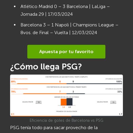
Atlético Madrid 0 – 3 Barcelona | LaLiga –
Jornada 29 | 17/03/2024
Barcelona 3 – 1 Napoli | Champions League –
8vos. de Final – Vuelta | 12/03/2024
Apuesta por tu favorito
¿Cómo llega PSG?
Eficiencia de goles de Barcelona vs PSG
PSG tenía todo para sacar provecho de la