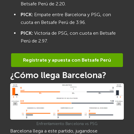
Betsafe Perú de 2.20.
PICK:
Empate entre Barcelona y PSG, con
cuota en Betsafe Perú de 3.96.
PICK:
Victoria de PSG, con cuota en Betsafe
Perú de 2.97.
Regístrate y apuesta con Betsafe Perú
¿Cómo llega Barcelona?
Enfrentamiento Barcelona vs PSG
Barcelona llega a este partido, jugandose