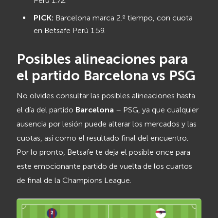
Perú 1.72.
PICK:
Barcelona marca 2.º tiempo, con cuota
en Betsafe Perú 1.59.
Posibles alineaciones para
el partido
Barcelona
vs PSG
No olvides consultar las posibles alineaciones hasta
el día del partido
Barcelona
– PSG, ya que cualquier
ausencia por lesión puede alterar los mercados y las
cuotas, así como el resultado final del encuentro.
Por lo pronto, Betsafe te deja el posible once para
este emocionante partido de vuelta de los cuartos
de final de la Champions League.