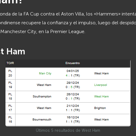
onda de la FA Cup contra el Aston Villa, los «Hammers» intentar
ondinense recupere la confianza y el impulso, luego del despi
 Manchester City, en la Premier League.
st Ham
Últimos 5 resultados de West Ham