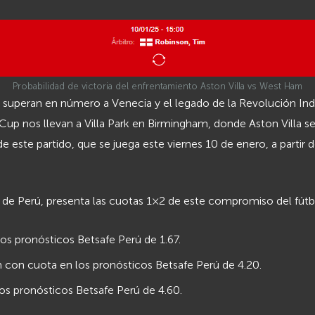
Probabilidad de victoria del enfrentamiento Aston Villa vs West Ham
uperan en número a Venecia y el legado de la Revolución Indust
FA Cup nos llevan a Villa Park en Birmingham, donde Aston Villa 
este partido, que se juega este viernes 10 de enero, a partir de 
 de Perú, presenta las cuotas 1×2 de este compromiso del fútbo
los pronósticos Betsafe Perú de 1.67.
con cuota en los pronósticos Betsafe Perú de 4.20.
s pronósticos Betsafe Perú de 4.60.