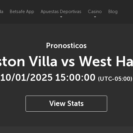
da
Betsafe App
Apuestas Deportivas
Casino
Blog
Pronosticos
ston Villa vs West H
10/01/2025 15:00:00
(UTC-05:00)
View Stats