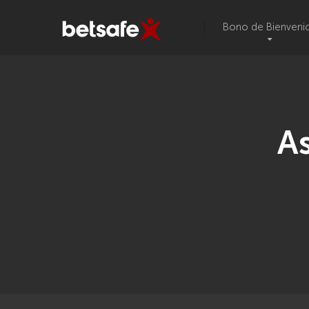
Bono de Bienveni
A