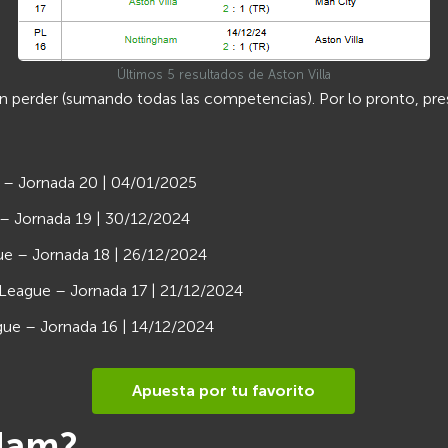
Últimos 5 resultados de Aston Villa
in perder (sumando todas las competencias). Por lo pronto, pre
ue – Jornada 20 | 04/01/2025
e – Jornada 19 | 30/12/2024
ue – Jornada 18 | 26/12/2024
r League – Jornada 17 | 21/12/2024
gue – Jornada 16 | 14/12/2024
Apuesta por tu favorito
Ham?