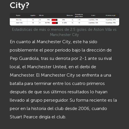
City?
Estadísticas de más o menos de 2.5 goles de Aston Villa vs
Manchester City
En cuanto al Manchester City, este ha sido
posiblemente el peor período bajo la dirección de
Pep Guardiola, tras su derrota por 2-1 ante su rival
local, el Manchester United, en el derbi de
Manchester. El Manchester City se enfrenta a una
batalla para terminar entre los cuatro primeros
después de que sus últimos resultados lo hayan
llevado al grupo perseguidor. Su forma reciente es la
peor en la historia del club desde 2006, cuando
Stuart Pearce dirigía el club.