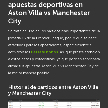
apuestas deportivas en
Aston Villa vs Manchester
City
Se trata de uno de los partidos más importantes de la
jornada 16 de la Premier League, por lo que se hace
atractivos para los apostadores, especialmente si
activaron los
Betsafe bonos
. Así que presta atención
a estos datos y estadísticas, ya que podrían servir para
armar tus apuestas Aston Villa vs Manchester City de
la mejor manera posible.
Historial de partidos entre Aston Villa
y
Manchester City