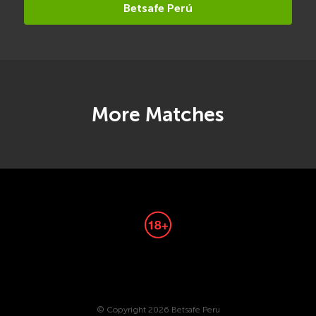
Betsafe Perú
More Matches
© Copyright 2026 Betsafe Peru