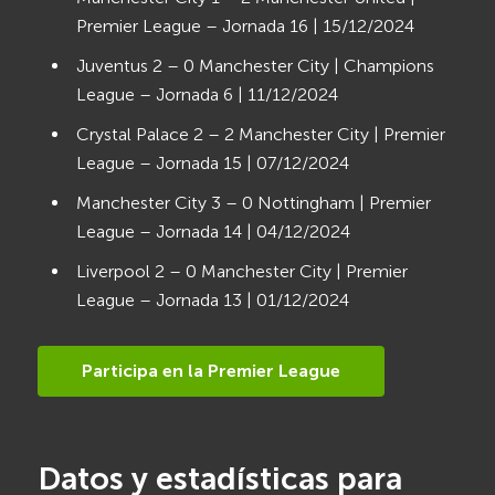
Premier League – Jornada 16 | 15/12/2024
Juventus 2 – 0 Manchester City | Champions
League – Jornada 6 | 11/12/2024
Crystal Palace 2 – 2 Manchester City | Premier
League – Jornada 15 | 07/12/2024
Manchester City 3 – 0 Nottingham | Premier
League – Jornada 14 | 04/12/2024
Liverpool 2 – 0 Manchester City | Premier
League – Jornada 13 | 01/12/2024
Participa en la Premier League
Datos y estadísticas para