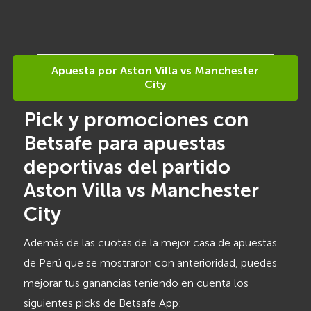
Apuesta por Aston Villa vs Manchester
City
Pick y promociones con
Betsafe para apuestas
deportivas del partido
Aston Villa
vs Manchester
City
Además de las cuotas de la mejor casa de apuestas
de Perú que se mostraron con anterioridad, puedes
mejorar tus ganancias teniendo en cuenta los
siguientes picks de Betsafe App: