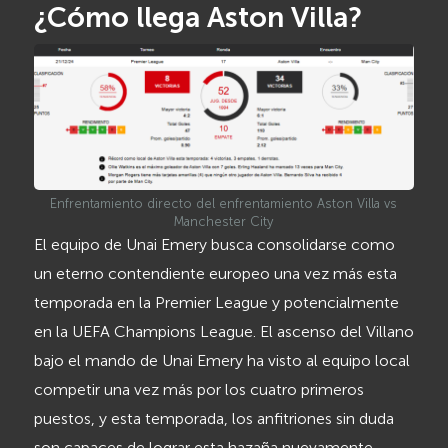
¿Cómo llega Aston Villa?
Enfrentamiento directo del enfrentamiento Aston Villa vs
Manchester City
El equipo de Unai Emery busca consolidarse como
un eterno contendiente europeo una vez más esta
temporada en la Premier League y potencialmente
en la UEFA Champions League. El ascenso del Villano
bajo el mando de Unai Emery ha visto al equipo local
competir una vez más por los cuatro primeros
puestos, y esta temporada, los anfitriones sin duda
son capaces de lograr esta hazaña nuevamente.