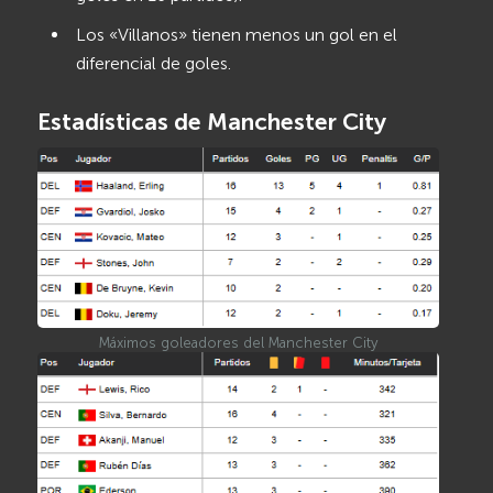
Los «Villanos» tienen menos un gol en el
diferencial de goles.
Estadísticas de
Manchester City
Máximos goleadores del Manchester City