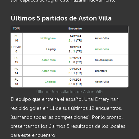
Últimos 5 partidos de Aston Villa
Últimos 5 resultados de Aston Villa
El equipo que entrena el español Unai Emery han
recibido goles en 11 de sus últimos 12 encuentros.
(sumando todas las competiciones). Por lo pronto,
presentamos los últimos 5 resultados de los locales
para este encuentro: