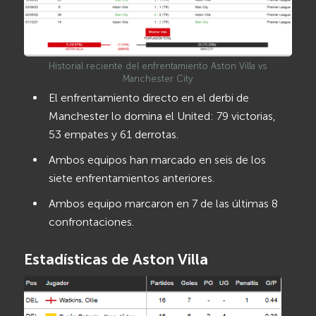
Historial reciente del enfrentamiento Aston Villa vs
Manchester City
El enfrentamiento directo en el derbi de
Manchester lo domina el United: 79 victorias,
53 empates y 61 derrotas.
Ambos equipos han marcado en seis de los
siete enfrentamientos anteriores.
Ambos equipo marcaron en 7 de las últimas 8
confrontaciones.
Estadísticas de
Aston Villa