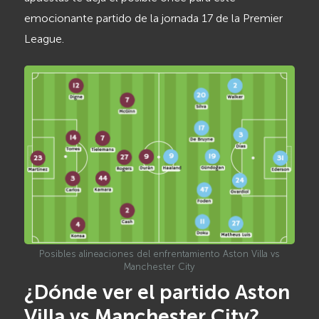
emocionante partido de la jornada 17 de la Premier
League.
Posibles alineaciones del enfrentamiento Aston Villa vs
Manchester City
¿Dónde ver el partido Aston
Villa vs
Manchester City
?