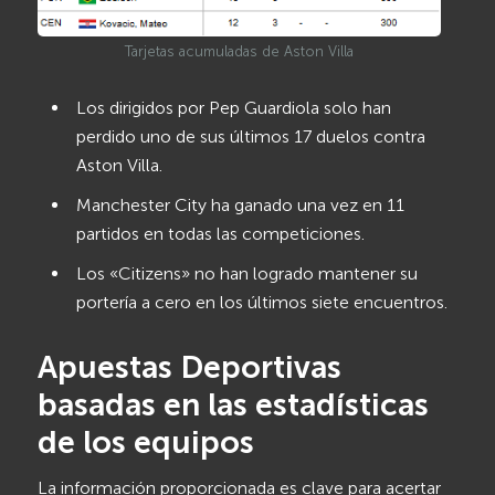
Tarjetas acumuladas de Aston Villa
Los dirigidos por Pep Guardiola solo han
perdido uno de sus últimos 17 duelos contra
Aston Villa.
Manchester City ha ganado una vez en 11
partidos en todas las competiciones.
Los «Citizens» no han logrado mantener su
portería a cero en los últimos siete encuentros.
Apuestas Deportivas
basadas en las estadísticas
de los equipos
La información proporcionada es clave para acertar