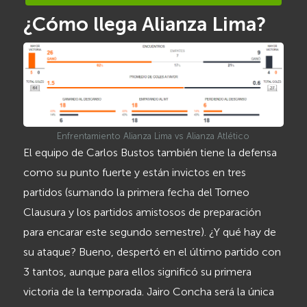
¿Cómo llega Alianza Lima?
Enfrentamiento Alianza Lima vs Alianza Atlético
El equipo de Carlos Bustos también tiene la defensa
como su punto fuerte y están invictos en tres
partidos (sumando la primera fecha del Torneo
Clausura y los partidos amistosos de preparación
para encarar este segundo semestre). ¿Y qué hay de
su ataque? Bueno, despertó en el último partido con
3 tantos, aunque para ellos significó su primera
victoria de la temporada. Jairo Concha será la única