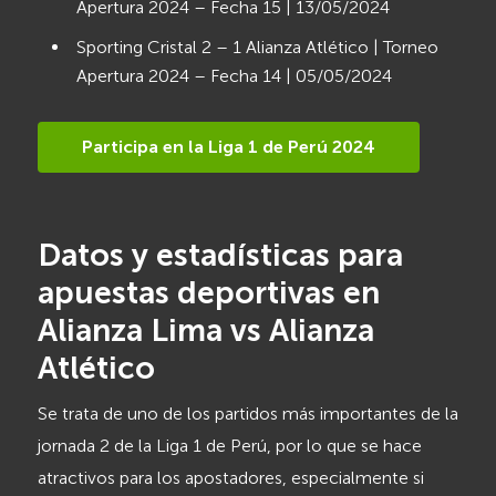
Apertura 2024 – Fecha 15 | 13/05/2024
Sporting Cristal 2 – 1 Alianza Atlético | Torneo
Apertura 2024 – Fecha 14 | 05/05/2024
Participa en la Liga 1 de Perú 2024
Datos y estadísticas para
apuestas deportivas en
Alianza Lima vs Alianza
Atlético
Se trata de uno de los partidos más importantes de la
jornada 2 de la Liga 1 de Perú, por lo que se hace
atractivos para los apostadores, especialmente si