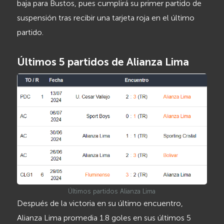
baja para Bustos, pues cumplirá su primer partido de
suspensión tras recibir una tarjeta roja en el último
partido.
Últimos 5 partidos de Alianza Lima
Últimos partidos Alianza Lima
Después de la victoria en su último encuentro,
Alianza Lima promedia 1.8 goles en sus últimos 5