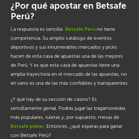
¿Por qué apostar en Betsafe
Perú?
La respuesta es sencilla:
Betsafe Perú
no tiene
competencia. Su amplio catálogo de eventos
deportivos y sus innumerables mercados y picks
hacen de esta casa de apuestas una de las mejores
de Perú. Y es que esta casa de apuestas tiene una
amplia trayectoria en el mercado de las apuestas, no
en vano es una de las más confiables y transparentes.
¿Y qué hay de su sección de casino? Es
sencillamente genial. Podrás jugar las tragamonedas
más populares, ruletas y, por supuesto, mesas de
Betsafe póker
. Entonces, ¿qué esperas para ganar
con Betsafe Perú?