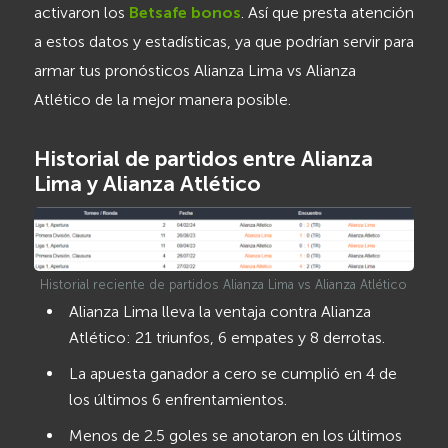
activaron los
Betsafe bonos
. Así que presta atención
a estos datos y estadísticas, ya que podrían servir para
armar tus pronósticos Alianza Lima vs Alianza
Atlético de la mejor manera posible.
Historial de partidos entre
Alianza
Lima y Alianza Atlético
Historial reciente de partidos Alianza Lima vs Alianza Atlético
Alianza Lima lleva la ventaja contra Alianza
Atlético: 21 triunfos, 6 empates y 8 derrotas.
La apuesta ganador a cero se cumplió en 4 de
los últimos 6 enfrentamientos.
Menos de 2.5 goles se anotaron en los últimos