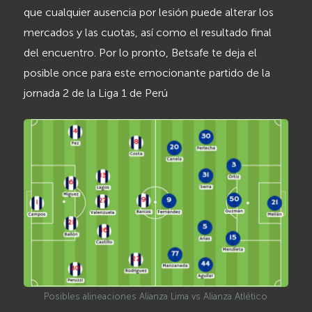
que cualquier ausencia por lesión puede alterar los
mercados y las cuotas, así como el resultado final
del encuentro. Por lo pronto, Betsafe te deja el
posible once para este emocionante partido de la
jornada 2 de la Liga 1 de Perú
Posibles alineaciones Alianza Lima vs Alianza Atlético