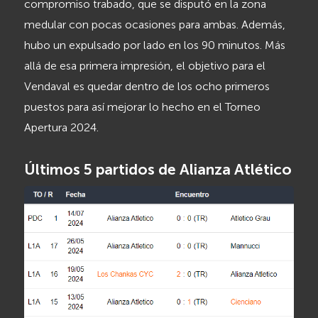
compromiso trabado, que se disputó en la zona
medular con pocas ocasiones para ambas. Además,
hubo un expulsado por lado en los 90 minutos. Más
allá de esa primera impresión, el objetivo para el
Vendaval es quedar dentro de los ocho primeros
puestos para así mejorar lo hecho en el Torneo
Apertura 2024.
Últimos 5 partidos de Alianza Atlético