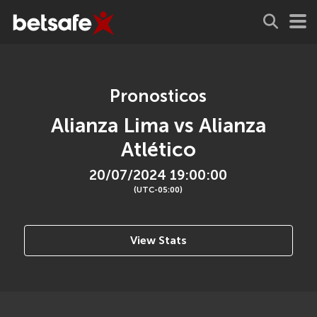
Pronosticos
Alianza Lima vs Alianza
Atlético
20/07/2024 19:00:00
(UTC-05:00)
View Stats