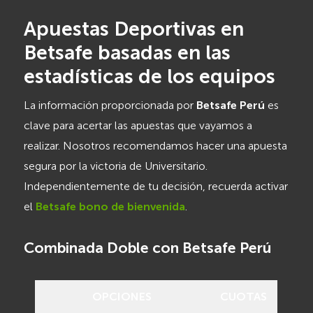
Apuestas Deportivas en
Betsafe basadas en las
estadísticas de los equipos
La información proporcionada por
Betsafe Perú
es
clave para acertar las apuestas que vayamos a
realizar. Nosotros recomendamos hacer una apuesta
segura por la victoria de Universitario.
Independientemente de tu decisión, recuerda activar
el
Betsafe bono de bienvenida
.
Combinada Doble con Betsafe
Perú
OPCIONES
CUOTAS