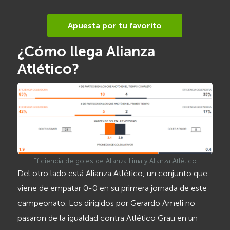
Apuesta por tu favorito
¿Cómo llega Alianza
Atlético?
Eficiencia de goles de Alianza Lima y Alianza Atlético
Del otro lado está Alianza Atlético, un conjunto que
viene de empatar 0-0 en su primera jornada de este
campeonato. Los dirigidos por Gerardo Ameli no
pasaron de la igualdad contra Atlético Grau en un