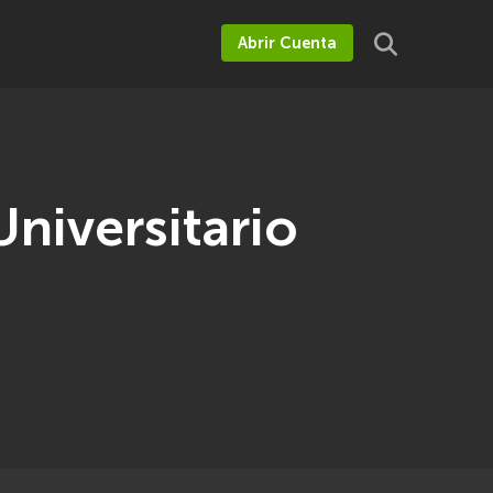
Abrir Cuenta
niversitario
)