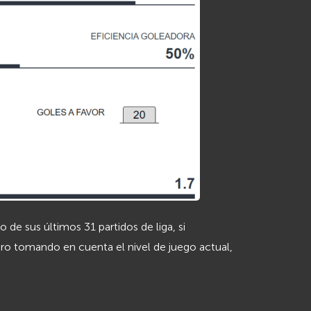
 de sus últimos 31 partidos de liga, si
o tomando en cuenta el nivel de juego actual,