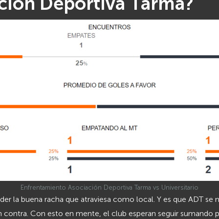
ción Deportiva Tarma?
Enfrentamiento Asociación Deportiva Tarma vs Universitario
der la buena racha que atraviesa como local. Y es que ADT se m
contra. Con esto en mente, el club esperan seguir sumando para