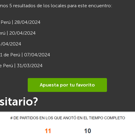
mos 5 resultados de los locales para este encuentro:
e Perú | 28/04/2024
Perú | 20/04/2024
14/04/2024
 1 de Perú | 07/04/2024
e Perú | 31/03/2024
Apuesta por tu favorito
itario?