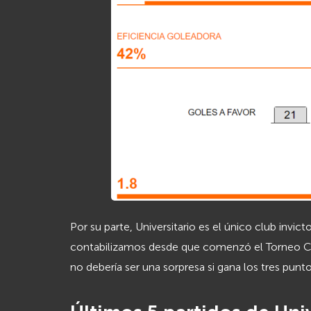
Por su parte, Universitario es el único club invi
contabilizamos desde que comenzó el Torneo Cla
no debería ser una sorpresa si gana los tres punto