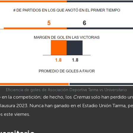
Eficiencia de goles de Asociación Deportiva Tarma vs Universitario
cto en la competición; de hecho, los
Cremas
solo han perdido uno
usura 2023. Nunca han ganado en el Estadio Unión Tarma, per
s este viernes.