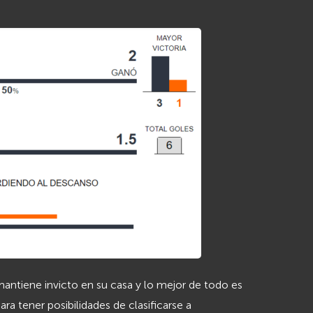
antiene invicto en su casa y lo mejor de todo es
 tener posibilidades de clasificarse a