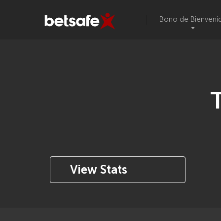
Bono de Bienveni
View Stats