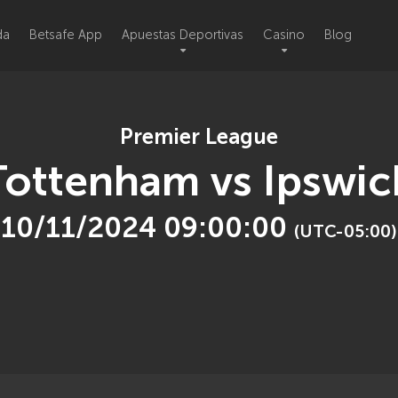
da
Betsafe App
Apuestas Deportivas
Casino
Blog
Premier League
Tottenham vs Ipswic
10/11/2024 09:00:00
(UTC-05:00)