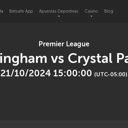
da
Betsafe App
Apuestas Deportivas
Casino
Blog
Premier League
ingham vs Crystal P
21/10/2024 15:00:00
(UTC-05:00)