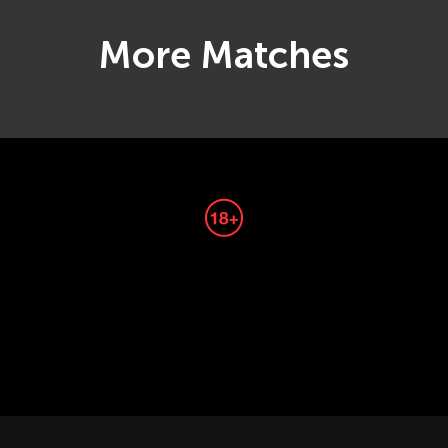
More Matches