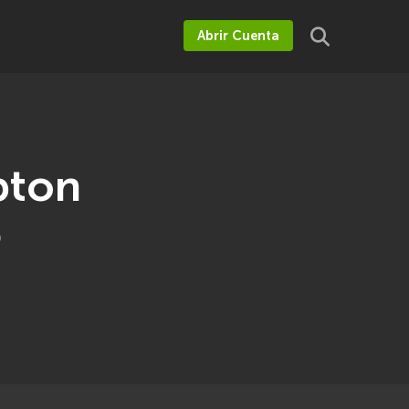
Abrir Cuenta
pton
)