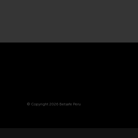
© Copyright 2026 Betsafe Peru