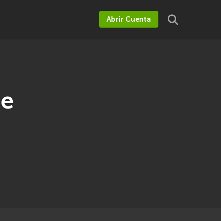
Abrir Cuenta
le