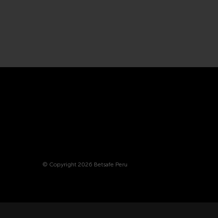
© Copyright 2026 Betsafe Peru