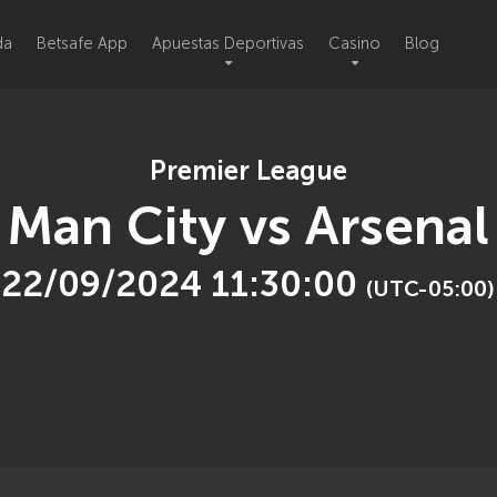
da
Betsafe App
Apuestas Deportivas
Casino
Blog
Premier League
Man City vs Arsenal
22/09/2024 11:30:00
(UTC-05:00)