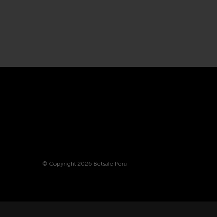
© Copyright 2026 Betsafe Peru