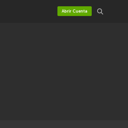
Abrir Cuenta