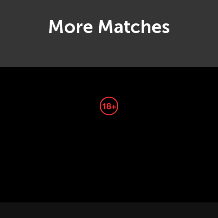
More Matches