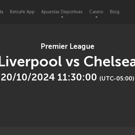
da
Betsafe App
Apuestas Deportivas
Casino
Blog
Premier League
Liverpool vs Chelse
20/10/2024 11:30:00
(UTC-05:00)