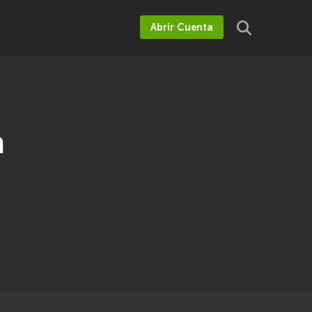
Abrir Cuenta
a