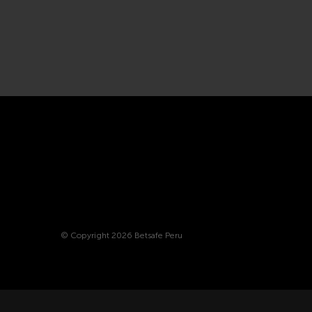
© Copyright 2026 Betsafe Peru