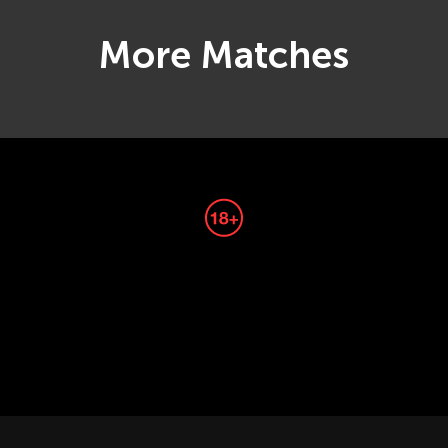
More Matches