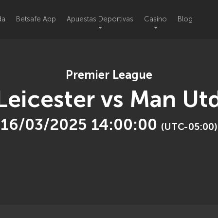
da
Betsafe App
Apuestas Deportivas
Casino
Blog
Premier League
Leicester vs Man Ut
16/03/2025 14:00:00
(UTC-05:00)