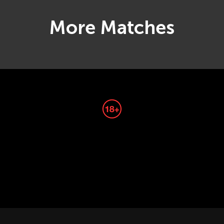
More Matches