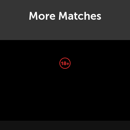
More Matches