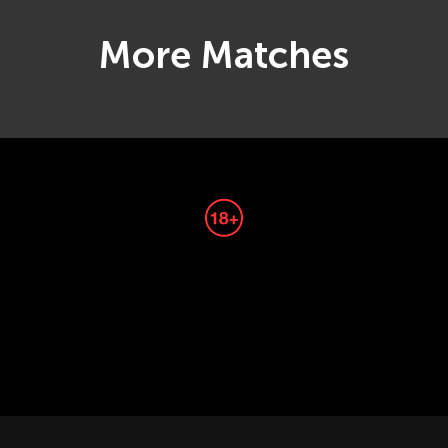
More Matches