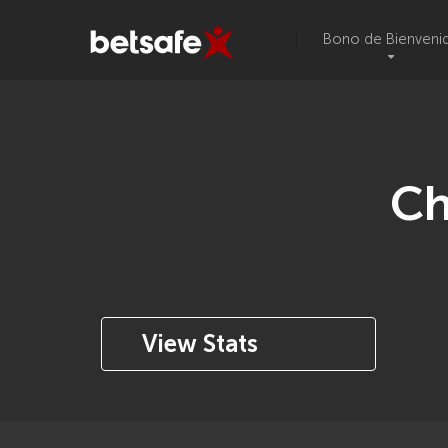
Bono de Bienveni
Ch
View Stats