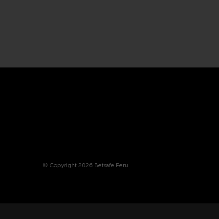
© Copyright 2026 Betsafe Peru