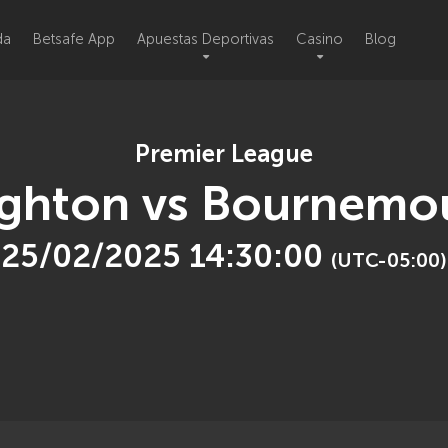
da
Betsafe App
Apuestas Deportivas
Casino
Blog
Premier League
ighton vs Bournemo
25/02/2025 14:30:00
(UTC-05:00)