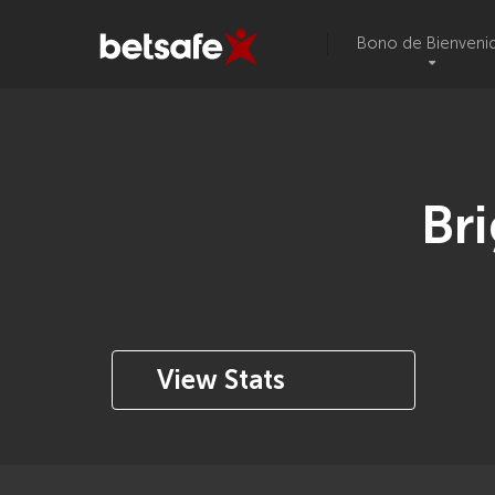
Bono de Bienveni
Br
View Stats